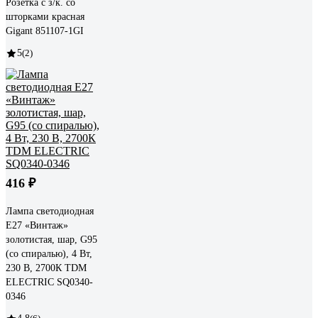
Розетка с з/к. со
шторками красная
Gigant 851107-1GI
5
(2)
416 ₽
Лампа светодиодная
E27 «Винтаж»
золотистая, шар, G95
(со спиралью), 4 Вт,
230 В, 2700К TDM
ELECTRIC SQ0340-
0346