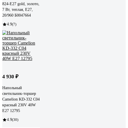
824-E27 gold, золото,
7 Вт, теплая, E27,
20/960 Б0047664
4.9
(7)
4 930 ₽
Напольный
светильник-торшер
Camelion KD-332 C04
красный 230V 40W
E27 12795
4.9
(30)