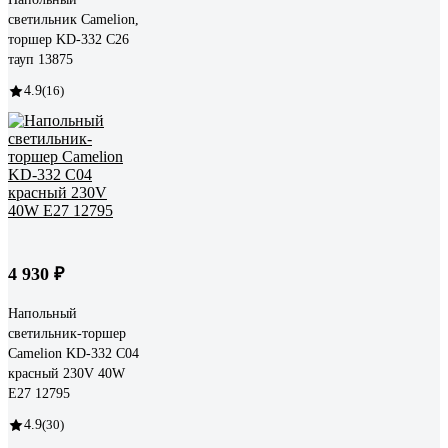
светильник Camelion,
торшер KD-332 C26
тауп 13875
4.9
(16)
4 930 ₽
Напольный
светильник-торшер
Camelion KD-332 C04
красный 230V 40W
E27 12795
4.9
(30)