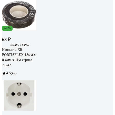
-26%
63 ₽
85 ₽
5.73 ₽/м
Изолента ХБ
FORTISFLEX 18мм х
0.4мм х 11м черная
71242
4.5
(42)