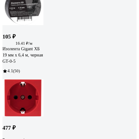
105 ₽
16.41 ₽/м
Изолента Gigant ХБ
19 мм х 6,4 м, черная
GT-0-5
4.1
(50)
477 ₽