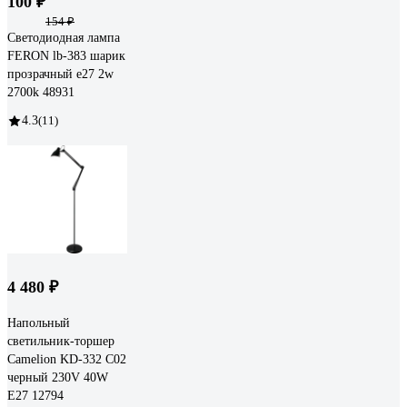
100 ₽
154 ₽
Светодиодная лампа
FERON lb-383 шарик
прозрачный e27 2w
2700k 48931
4.3
(11)
4 480 ₽
Напольный
светильник-торшер
Camelion KD-332 C02
черный 230V 40W
E27 12794