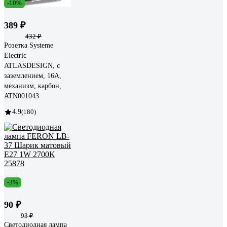
-10%
389 ₽
432 ₽
Розетка Systeme
Electric
ATLASDESIGN, с
заземлением, 16А,
механизм, карбон,
ATN001043
4.9
(180)
-3%
90 ₽
93 ₽
Светодиодная лампа