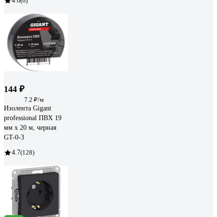
4.8
(6)
144 ₽
7.2 ₽/м
Изолента Gigant
professional ПВХ 19
мм х 20 м, черная
GT-0-3
4.7
(128)