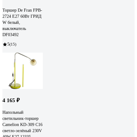
Торшер De Fran FPB-
2724 E27 60Вт ГРИД
W белый,
выключатель
DF03492
5
(15)
4 165 ₽
Напольный
светильник-торшер
Camelion KD-309 C16
светло-зелёный 230V
40W E27 12335