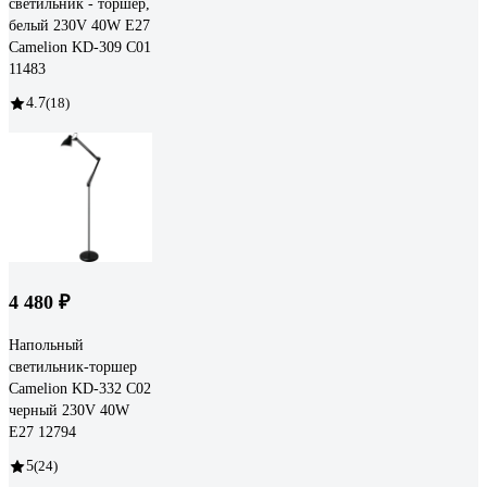
светильник - торшер,
белый 230V 40W E27
Camelion KD-309 C01
11483
4.7
(18)
4 480 ₽
Напольный
светильник-торшер
Camelion KD-332 C02
черный 230V 40W
E27 12794
5
(24)