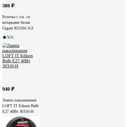
380 ₽
Розетка с з/к. со
шторками белая
Gigant 851104-1GI
5
(3)
940 ₽
Лампа накаливания
LOFT IT Edison Bulb
E27 40Вт 30310-H