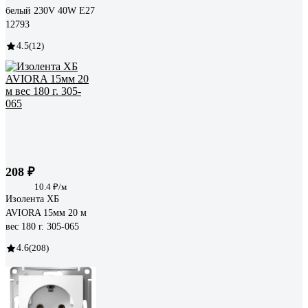
белый 230V 40W E27
12793
4.5
(12)
208 ₽
10.4 ₽/м
Изолента ХБ
AVIORA 15мм 20 м
вес 180 г. 305-065
4.6
(208)