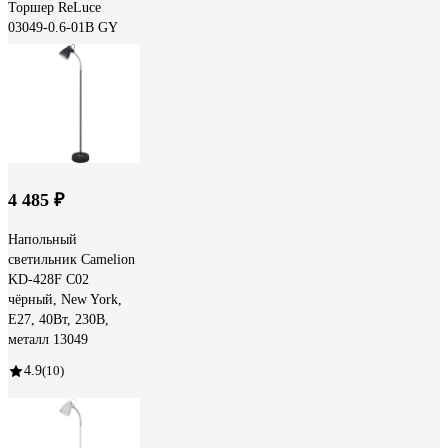
Торшер ReLuce
03049-0.6-01B GY
4 485 ₽
Напольный
светильник Camelion
KD-428F С02
чёрный, New York,
E27, 40Вт, 230В,
металл 13049
4.9
(10)