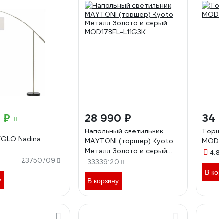
 ₽
28 990 ₽
34
Напольный светильник
Торш
GLO Nadina
MAYTONI (торшер) Kyoto
MOD
Металл Золото и серый
4.
MOD178FL-L11G3K
23750709
33339120
В ко
у
В корзину