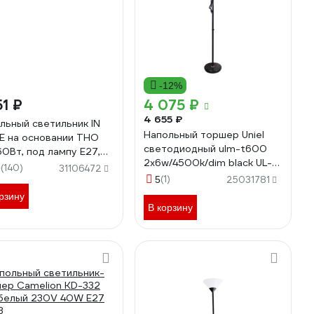
-12%
51 ₽
4 075 ₽
4 655 ₽
льный светильник IN
Напольный торшер Uniel
 на основании ТНО
светодиодный ulm-t600
60Вт, под лампу Е27,
2x6w/4500k/dim black UL-
, белый
(140)
9
31106472
00010174
0612042664
(1)
5
25031781
рзину
В корзину