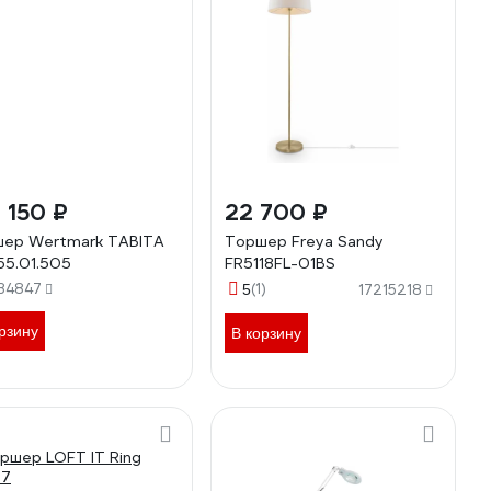
 150 ₽
22 700 ₽
ер Wertmark TABITA
Торшер Freya Sandy
5.01.505
FR5118FL-01BS
34847
(1)
5
17215218
рзину
В корзину