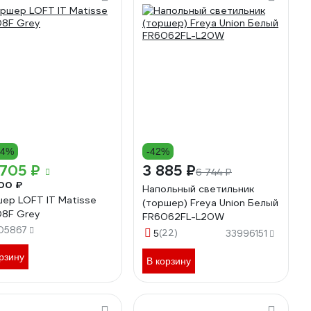
14%
-42%
705 ₽
3 885 ₽
6 744 ₽
00 ₽
Напольный светильник
ер LOFT IT Matisse
(торшер) Freya Union Белый
8F Grey
FR6062FL-L20W
05867
(22)
5
33996151
рзину
В корзину