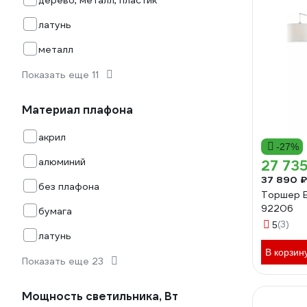
дерево, металл, пластик
латунь
металл
Показать еще 11
Материал плафона
акрил
-27%
алюминий
27 735
37 890 ₽
без плафона
Торшер E
92206
бумага
(3)
5
латунь
В корзин
Показать еще 23
Мощность светильника, Вт