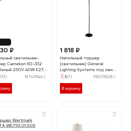
о -9%
930 ₽
1 818 ₽
льный светильник-
Напольный торшер
ер Camelion KD-332
(светильник) General
белый 230V 40W E27
Lighting Systems под лампу
3
E27 (60Вт) General GFL-
(12)
(7)
5
15747644
5
39031828
004, высота - 146см,
плафон 245мм*195мм,
рзину
В корзину
ручной выключатель на
шнуре, черный 801004