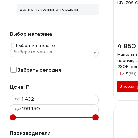
Белые напольные торшеры
Выбор магазина
4 850
Выбрать на карте
Выберите магазин
Напольны
чёрный, L
230В, се
Забрать сегодня
включени
(69)
4.5
яркости,
KD-795 C
Цена, ₽
В корзин
от
до
Производители