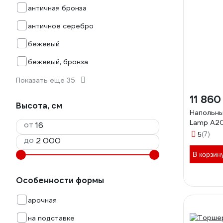
античная бронза
античное серебро
бежевый
бежевый, бронза
Показать еще 35
11 860
Высота, см
Напольны
Lamp A2
от
(7)
5
до
В корзин
Особенности формы
арочная
на подставке