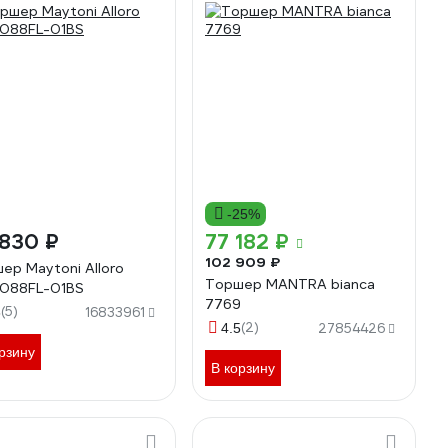
-25%
 830 ₽
77 182 ₽
102 909 ₽
ер Maytoni Alloro
Торшер MANTRA bianca
088FL-01BS
7769
(5)
8
16833961
(2)
4.5
27854426
рзину
В корзину