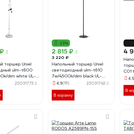
-13%
д
 ₽
2 815 ₽
4 
3 220 ₽
Напо
й торшер Uniel
Напольный торшер Uniel
торш
одный ulm-t600
светодиодный ulm-t610
C01 
0k/dim white UL-
7w/4500k/dim black UL-
1279
4.
5
00010177
(18)
25031775
4.9
25031745
В ко
у
В корзину