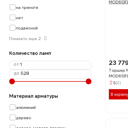
на треноге
нет
подвесной
Показать еще 2
Количество ламп
23 77
от
Торшер M
до
MOD613F
(2)
5
В корзин
Материал арматуры
алюминий
дерево