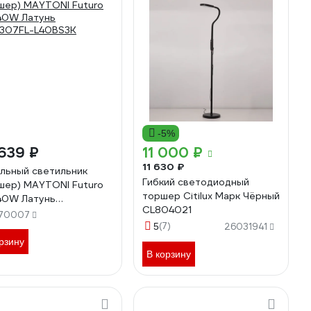
-5%
639 ₽
11 000 ₽
11 630 ₽
льный светильник
Гибкий светодиодный
шер) MAYTONI Futuro
торшер Citilux Марк Чёрный
40W Латунь
CL804021
307FL-L40BS3K
70007
(7)
5
26031941
рзину
В корзину