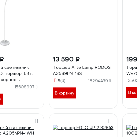
 ₽
13 590 ₽
199
й светильник,
Торшер Arte Lamp RODOS
Торш
D, торшер, 6Вт,
A2589PN-1SS
WE75
нсорное
(6)
350
5
18294439
е, 4 уровня
15608997
 4000К Camelion
В ко
В корзину
01 12494
у