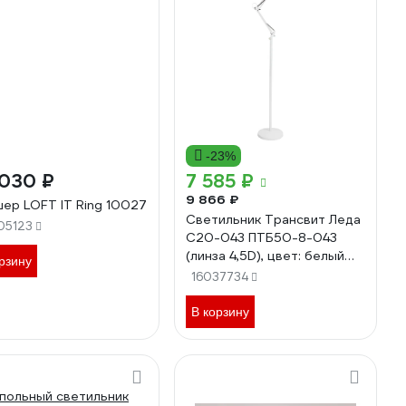
-23%
 030 ₽
7 585 ₽
9 866 ₽
ер LOFT IT Ring 10027
Светильник Трансвит Леда
05123
С20-043 ПТБ50-8-043
(линза 4,5D), цвет: белый
рзину
39285
16037734
В корзину