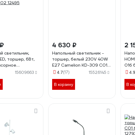
 ₽
4 630 ₽
2 1
й светильник,
Напольный светильник -
Напо
ED, торшер, 6Вт,
торшер, белый 230V 40W
HOME
нсорное
E27 Camelion KD-309 C01
01б 
е, 4 уровня
11483
230В
(17)
15609663
4.7
15526145
4.
 4000К Camelion
469
02 12495
у
В корзину
В ко