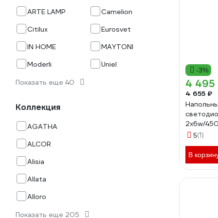
ARTE LAMP
Camelion
Citilux
Eurosvet
IN HOME
MAYTONI
Moderli
Uniel
-3%
4 495
Показать еще 40
4 655 ₽
Напольны
Коллекция
светоди
2x6w/450
AGATHA
0001017
(1)
5
ALCOR
В корзин
Alisia
Allata
Alloro
Показать еще 205