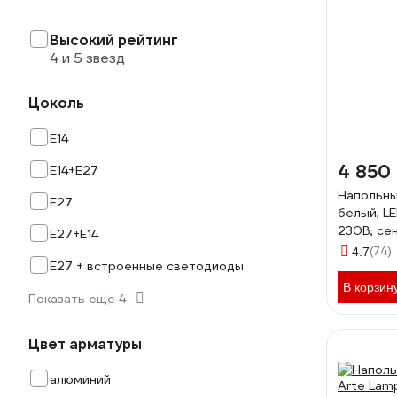
Высокий рейтинг
4 и 5 звезд
Цоколь
E14
4 850
E14+E27
Напольны
E27
белый, LE
230В, се
E27+E14
включени
(74)
4.7
E27 + встроенные светодиоды
яркости,
KD-795 C
В корзин
Показать еще 4
Цвет арматуры
алюминий