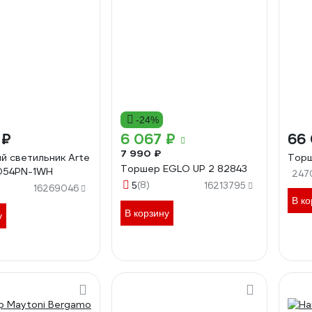
-24%
 ₽
6 067 ₽
66
7 990 ₽
й светильник Arte
Торш
Торшер EGLO UP 2 82843
054PN-1WH
247
(8)
5
16213795
16269046
В ко
В корзину
у