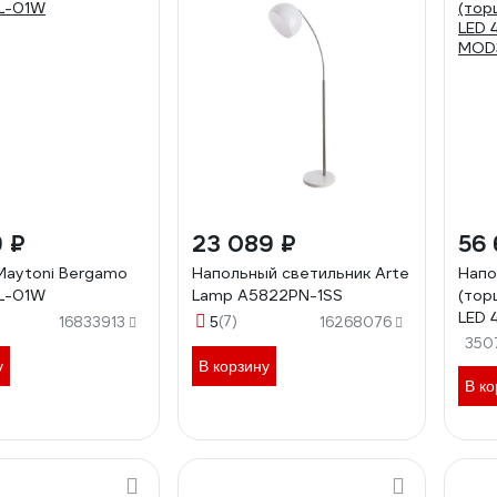
9 ₽
23 089 ₽
56 
aytoni Bergamo
Напольный светильник Arte
Напо
L-01W
Lamp A5822PN-1SS
(тор
LED 
(7)
16833913
5
16268076
MOD
350
у
В корзину
В ко