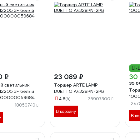
-
0 ₽
23 089 ₽
30 
35 6
й светильник
Торшер ARTE LAMP
Торш
 12205 3F белый
DUETTO A4329PN-2PB
1000
is 00000059684
(4)
4.8
35907300
247
18059749
В корзину
В ко
у