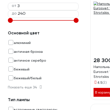
от
до
Основной цвет
алюминий
античная бронза
28 30
античное серебро
Напольны
бежевый
Eurosvet
Strotsk
бежевый/белый
(2)
4.5
Показать еще 34
В корзин
Тип лампы
встроенные светодиоды