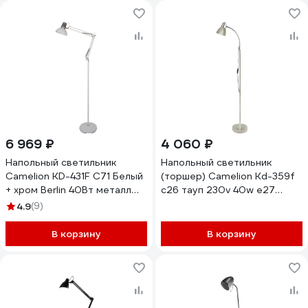
6 969 ₽
4 060 ₽
Напольный светильник
Напольный светильник
Camelion KD-431F С71 Белый
(торшер) Camelion Kd-359f
+ хром Berlin 40Вт металл
c26 тауп 230v 40w e27
13091
15189
4.9
(9)
В корзину
В корзину