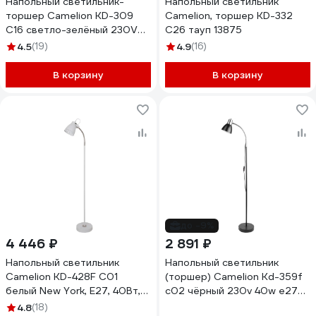
Напольный светильник-
Напольный светильник
торшер Camelion KD-309
Camelion, торшер KD-332
C16 светло-зелёный 230V
C26 тауп 13875
40W E27 12335
4.5
(19)
4.9
(16)
В корзину
В корзину
до -9%
4 446 ₽
2 891 ₽
Напольный светильник
Напольный светильник
Camelion KD-428F С01
(торшер) Camelion Kd-359f
белый New York, E27, 40Вт,
c02 чёрный 230v 40w e27
230В, металл 13051
15188
4.8
(18)