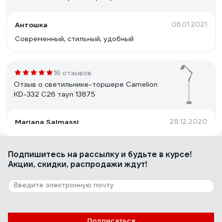
230В,сенс. вкл-е, 4 уровня ярк,4000К
12495
Антошка
06.01.2021
Современный, стильный, удобный
16 отзывов
Отзыв о светильнике-торшере Camelion
KD-332 C26 тауп 13875
Mariana Salmassi
28.12.2020
Достоинства: Мне понравился торшер удобством
сборки и качеством настройки плафона. Все отлично
Подпишитесь
на рассылку
и будьте в курсе!
работает
Акции, скидки, распродажи ждут!
8 отзывов
Отзыв о светильнике Camelion KD-428F
С08 New York серый 40Вт металл 13050
Подписаться