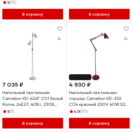
металл 13089
230В, 14553
5
(12)
В корзину
В корзину
до -9%
7 035 ₽
4 930 ₽
Напольный светильник
Напольный светильник-
Camelion KD-432F C01 белый
торшер Camelion KD-332
Rome, 2хE27, 40Вт, 230В,
C04 красный 230V 40W E27
14552
12795
5
(1)
4.9
(30)
В корзину
В корзину