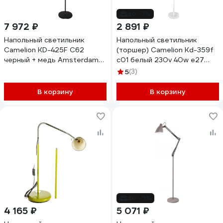
до -3%
7 972 ₽
2 891 ₽
Напольный светильник
Напольный светильник
Camelion KD-425F C62
(торшер) Camelion Kd-359f
черный + медь Amsterdam
c01 белый 230v 40w e27
40Вт металл 13017
15187
5
(3)
В корзину
В корзину
до -9%
4 165 ₽
5 071 ₽