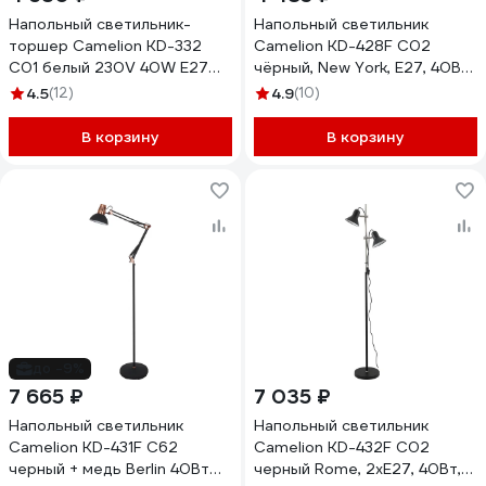
Напольный светильник-
Напольный светильник
торшер Camelion KD-332
Camelion KD-428F С02
C01 белый 230V 40W E27
чёрный, New York, E27, 40Вт,
12793
230В, металл 13049
4.5
(12)
4.9
(10)
В корзину
В корзину
до -9%
7 665 ₽
7 035 ₽
Напольный светильник
Напольный светильник
Camelion KD-431F С62
Camelion KD-432F C02
черный + медь Berlin 40Вт
черный Rome, 2хE27, 40Вт,