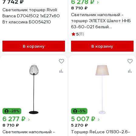
6 278 ₽
7 742 ₽
8 710 ₽
Светильник торшер Rivoli
Светильник напольный -
Bianca D7041502 1хЕ27х60
торшер ЭЛЕТЕХ Шалот ННБ
Вт классика Б0054210
63-60-021 белый
1005405062
5
(8)
В корзину
В корзину
-28%
-5%
6 277 ₽
5 007 ₽
8 710 ₽
5 270 ₽
Светильник напольный -
Торшер ReLuce 01930-2.6-