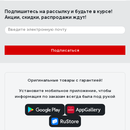
Достоинства: Мне понравился торшер удобством
сборки и качеством настройки плафона. Все отлично
Подпишитесь
на рассылку
и будьте в курсе!
работает
Акции, скидки, распродажи ждут!
8 отзывов
Отзыв о светильнике Camelion KD-428F
С08 New York серый 40Вт металл 13050
Подписаться
Анастасия М.
07.02.2021
Со своей задачей справляется хорошо, хорошая
опора у лампы, выдерживает "трение" котов, удобно
Оригинальные товары с гарантией!
направлять свет, легко собрать
Установите мобильное приложение, чтобы
информация по заказам всегда была под рукой