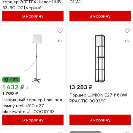
торшер ЭЛЕТЕХ Шалот ННБ
01 WH
63-60-021 черный
1005405063
В корзину
В корзину
-19%
1 432 ₽
13 283 ₽
1 766 ₽
Торшер LUMION E27 1*60W
Напольный торшер Uniel под
PRACTIC 8093/1F
лампу uml-t510 e27
black/white UL-00010193
В корзину
В корзину