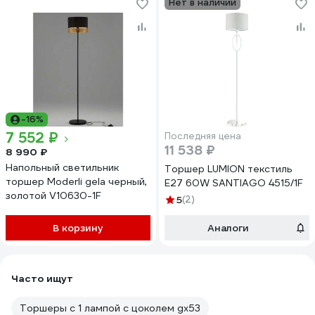
Нет в наличии
-16%
7 552 ₽
Последняя цена
11 538 ₽
8 990 ₽
Напольный светильник
Торшер LUMION текстиль
торшер Moderli gela черный,
E27 60W SANTIAGO 4515/1F
золотой V10630-1F
5
(2)
В корзину
Аналоги
Часто ищут
Торшеры с 1 лампой с цоколем gx53