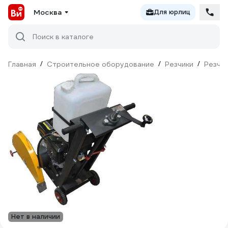
Москва
Для юрлиц
Поиск в каталоге
Главная
/
Строительное оборудование
/
Резчики
/
Резчик
Нет в наличии