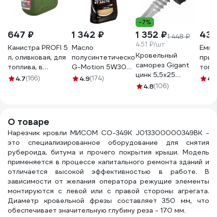
-7%
647 ₽
1 342 ₽
1 352 ₽
435
1 448 ₽
4.51 ₽/шт
Канистра PROFI 5
Масло
Емко
Кровельный
л, оливковая, для
полусинтетическое
приг
саморез Gigant
топлива, в
G-Motion 5W30
топл
цинк 5,5x25
комплекте с
4Т ARCTIC (1 л)
(1 л)
4.7
(166)
4.9
(174)
4.1
сверло 300 шт
крышкой и лейкой
PATRIOT
4.8
(106)
C101
123805
3ton 55330
850030100
О товаре
Нарезчик кровли МИСОМ СО-349К J013300000349BK -
это специализированное оборудование для снятия
рубероида, битума и прочего покрытия крыши. Модель
применяется в процессе капитального ремонта зданий и
отличается высокой эффективностью в работе. В
зависимости от желания оператора режущие элементы
монтируются с левой или с правой стороны агрегата.
Диаметр кровельной фрезы составляет 350 мм, что
обеспечивает значительную глубину реза - 170 мм.