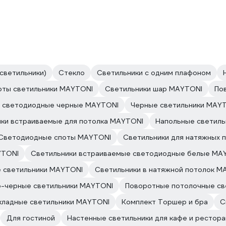
светильники)
Стекло
Светильники с одним плафоном
оты светильники MAYTONI
Светильники шар MAYTONI
По
е светодиодные черные MAYTONI
Черные светильники MAY
ки встраиваемые для потолка MAYTONI
Напольные светил
Светодиодные споты MAYTONI
Светильники для натяжных 
YTONI
Светильники встраиваемые светодиодные белые MA
 светильники MAYTONI
Светильники в натяжной потолок M
-черные светильники MAYTONI
Поворотные потолочные св
кладные светильники MAYTONI
Комплект Торшер и бра
С
Для гостиной
Настенные светильники для кафе и рестор