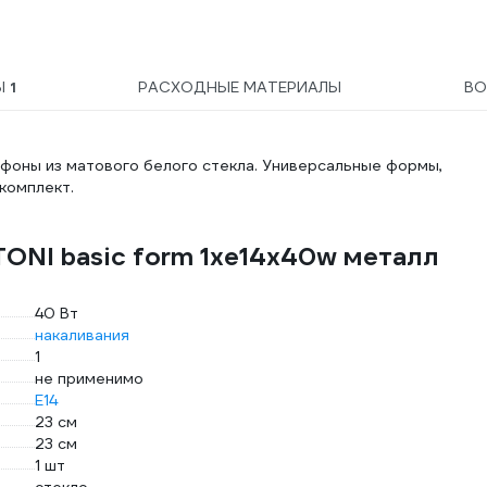
Ы
1
РАСХОДНЫЕ МАТЕРИАЛЫ
ВО
афоны из матового белого стекла. Универсальные формы,
 комплект.
ONI basic form 1хe14x40w металл
40 Вт
накаливания
1
не применимо
E14
23 см
23 см
1 шт