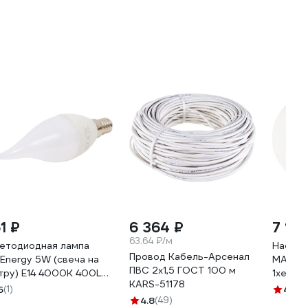
1 ₽
6 364 ₽
7 19
63.64 ₽/м
етодиодная лампа
Настен
Провод Кабель-Арсенал
uEnergy 5W (свеча на
MAYTON
ПВС 2х1,5 ГОСТ 100 м
тру) E14 4000K 400Lm
1хe14x
KARS-51178
040
матовы
5
(1)
4.8
(4
4.8
(49)
MOD32