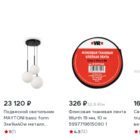
23 120 ₽
326 ₽
16
32.6 ₽/м
Подвесной светильник
Флисовая тканевая лента
Св
MAYTONI basic form
Wurth 19 мм, 10 м
tr
3хe14x40w металл
5997719615090 1
ве
матовый черный
14
5
(1)
4.3
(12)
MOD321PL-03B