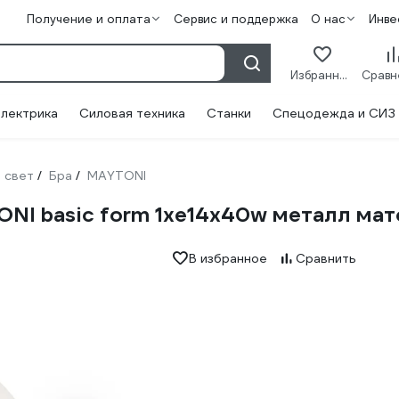
Получение и оплата
Сервис и поддержка
О нас
Инве
Избранное
лектрика
Силовая техника
Станки
Спецодежда и СИЗ
 свет
Бра
MAYTONI
/
/
TONI basic form 1хe14x40w металл м
В избранное
Сравнить