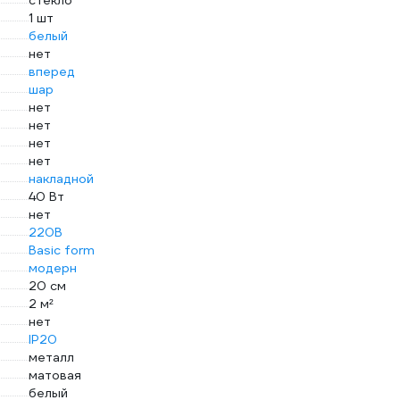
стекло
1 шт
белый
нет
вперед
шар
нет
нет
нет
нет
накладной
40 Вт
нет
220В
Basic form
модерн
20 см
2 м²
нет
IP20
металл
матовая
белый