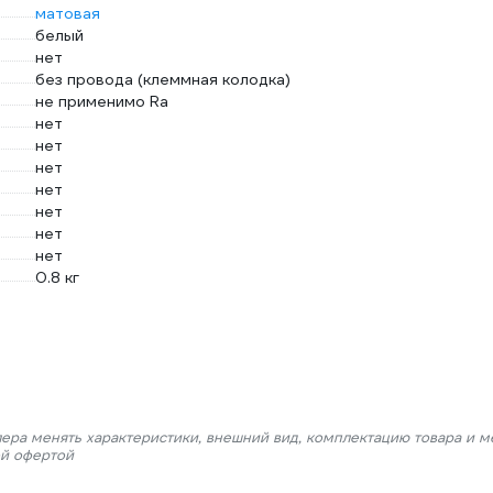
матовая
белый
нет
без провода (клеммная колодка)
не применимо Ra
нет
нет
нет
нет
нет
нет
нет
0.8 кг
лера менять характеристики, внешний вид, комплектацию товара и м
ой офертой