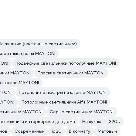
Накладные (настенные светильники)
воротные споты MAYTONI
TONI
Подвесные светильники потолочные MAYTONI
ьники MAYTONI
Плоские светильники MAYTONI
потолков MAYTONI
YTONI
Потолочные люстры на штанге MAYTONI
AYTONI
Потолочные светильники Alfa MAYTONI
етильники MAYTONI
Серые светильники MAYTONI
ветильники интерьерные для дома
На кухню
220в
анов
Современный
ip20
В комнату
Матовый