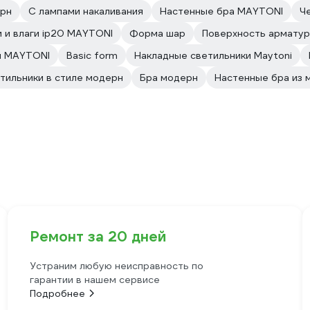
рн
С лампами накаливания
Настенные бра MAYTONI
Ч
и и влаги ip20 MAYTONI
Форма шар
Поверхность армату
й MAYTONI
Basic form
Накладные светильники Maytoni
тильники в стиле модерн
Бра модерн
Настенные бра из 
Ремонт за 20 дней
Устраним любую неисправность по
гарантии в нашем сервисе
Подробнее