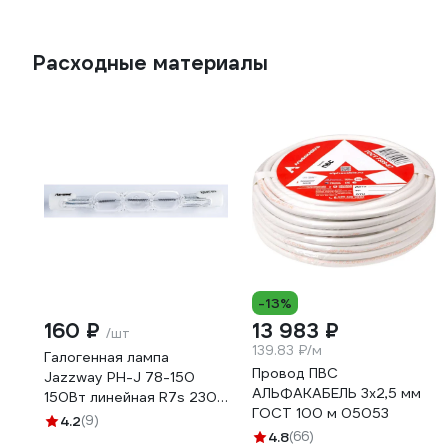
Расходные материалы
-13%
160 ₽
13 983 ₽
/шт
139.83 ₽/м
Галогенная лампа
Провод ПВС
Jazzway PH-J 78-150
АЛЬФАКАБЕЛЬ 3х2,5 мм
150Вт линейная R7s 230В
ГОСТ 100 м 05053
1500ч 3322458
4.2
(9)
4.8
(66)