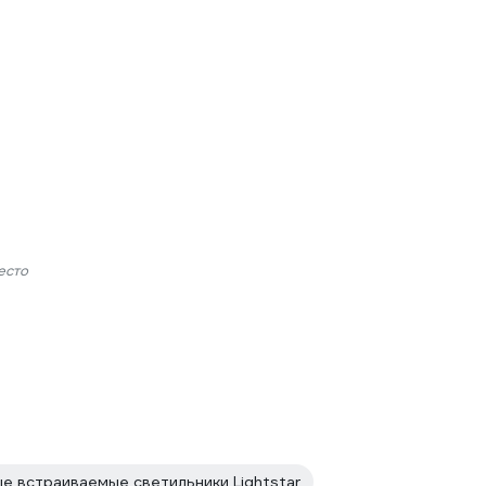
есто
 встраиваемые светильники Lightstar