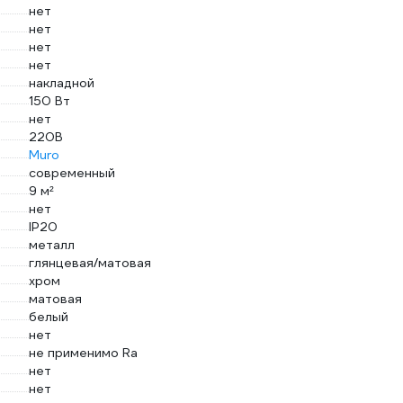
нет
нет
нет
нет
накладной
150 Вт
нет
220В
Muro
современный
9 м²
нет
IP20
металл
глянцевая/матовая
хром
матовая
белый
нет
не применимо Ra
нет
нет