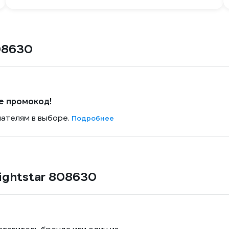
08630
е промокод!
пателям в выборе.
Подробнее
ightstar 808630