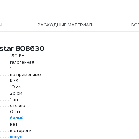
Ы
РАСХОДНЫЕ МАТЕРИАЛЫ
ВО
tstar 808630
150 Вт
галогенная
1
не применимо
R7S
10 см
26 см
1 шт
стекло
0 шт
белый
нет
в стороны
конус