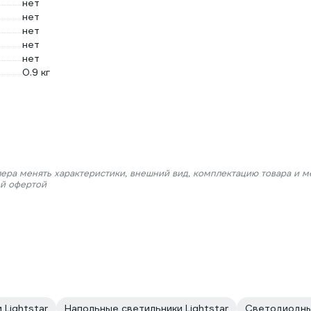
нет
нет
нет
нет
нет
0.9 кг
лера менять характеристики, внешний вид, комплектацию товара и м
ой офертой
 Lightstar
Напольные светильники Lightstar
Светодиодные