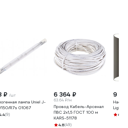
8 ₽
6 364 ₽
9 99
/шт
63.64 ₽/м
логенная лампа Uniel J-
Настен
Провод Кабель-Арсенал
8/150/R7s 01067
Lights
ПВС 2х1,5 ГОСТ 100 м
4.4
(9)
4
(1)
KARS-51178
4.8
(49)