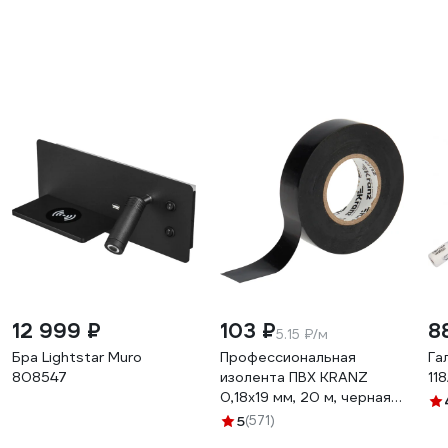
12 999 ₽
103 ₽
8
5.15 ₽/м
Бра Lightstar Muro
Профессиональная
Га
808547
изолента ПВХ KRANZ
11
0,18х19 мм, 20 м, черная
KR-09-2806
5
(571)