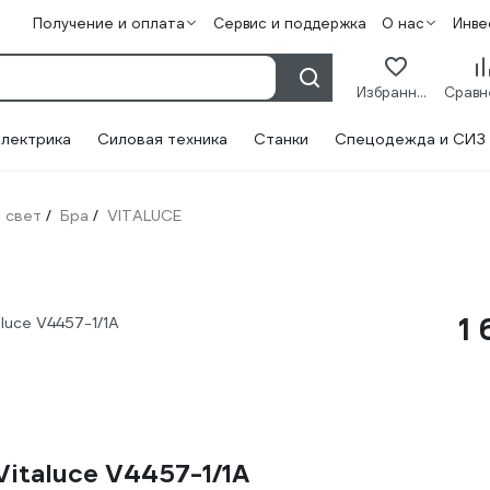
Получение и оплата
Сервис и поддержка
О нас
Инве
Избранное
лектрика
Силовая техника
Станки
Спецодежда и СИЗ
 свет
Бра
VITALUCE
/
/
1 
luce V4457-1/1A
italuce V4457-1/1A