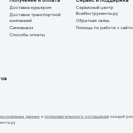
Получение и оплата
Сервис и поддержка
Доставка курьером
Сервисный центр
ВсеИнструменты.ру
Доставка транспортной
компанией
Обратная связь
Самовывоз
Помощь по работе с сайт
Способы оплаты
тов
ерсональных данных
и
пользовательского соглашения
каждый раз
енты.ру