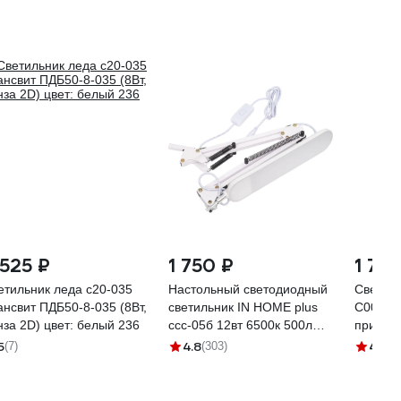
 525 ₽
1 750 ₽
1 795
етильник леда с20-035
Настольный светодиодный
Светиль
ансвит ПДБ50-8-035 (8Вт,
светильник IN HOME plus
C004-7
нза 2D) цвет: белый 236
ссc-05б 12вт 6500к 500лм,
прищепк
usb, с адаптером, на
61036
5
4.8
4.5
(7)
(303)
(6)
струбцине, белый
4690612045337