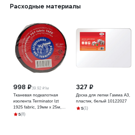
Расходные материалы
998 ₽
327 ₽
39.92 ₽/м
Тканевая подкапотная
Доска для лепки Гамма А3,
изолента Terminator Izt
пластик, белый 10122027
1925 fabric, 19мм х 25м,
5
(1)
толщина 0,25мм 2000832
5
(8)