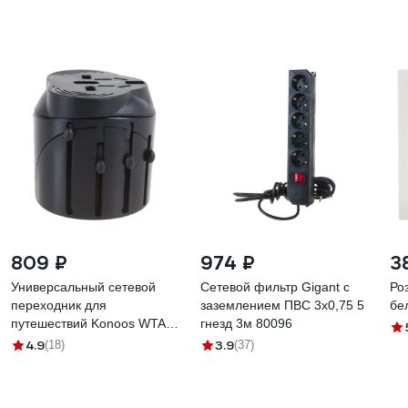
809 ₽
974 ₽
3
Универсальный сетевой
Сетевой фильтр Gigant с
Роз
переходник для
заземлением ПВС 3x0,75 5
бе
путешествий Konoos WTA-1
гнезд 3м 80096
вилки/розетки EUUSRU
4.9
3.9
(18)
(37)
WTA-1