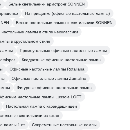
N
Белые светильники армстронг SONNEN
прищепке
На прищепке (офисные настольные лампы)
NNEN
Белые настольные лампы и светильники SONNEN
настольные лампы в стиле неоклассики
мпы в хрустальном стиле
 лампы
Прямоугольные офисные настольные лампы
talspot
Квадратные офисные настольные лампы
пы
Офисные настольные лампы Rotaliana
мпы
Офисные настольные лампы Zumaline
лампы
Фигурные офисные настольные лампы
Офисные настольные лампы Lussole LOFT
Настольная лампа с карандашницей
стольные светильники из китая
е лампы 1 вт
Современные настольные лампы