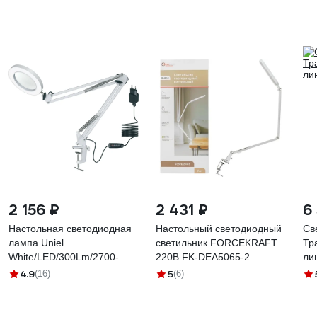
2 156 ₽
2 431 ₽
6
Настольная светодиодная
Настольный светодиодный
Св
лампа Uniel
светильник FORCEKRAFT
Тр
White/LED/300Lm/2700-
220В FK-DEA5065-2
ли
5500K/Dimmer/X5 TLD-568
4.9
5
(16)
(6)
UL-00007386