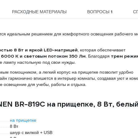
1
РАСХОДНЫЕ МАТЕРИАЛЫ
ВОПРОСЫ
С
тся идеальным решением для комфортного освещения рабочего м
стью 8 Вт и яркой LED-матрицей
, которая обеспечивает
 6000 K и световым потоком 350 Лм
трем режи
. Благодаря
те лампу настольную под свои нужды.
имым помощником, а легкий корпус на прищепке позволит удобно
айн гармонично впишется в интерьер комнаты, создавая уют и ком
ое освещение для учебы, работы и отдыха.
EN BR-819C на прищепке, 8 Вт, белы
на прищепке
8 Вт
шнур с вилкой + USB