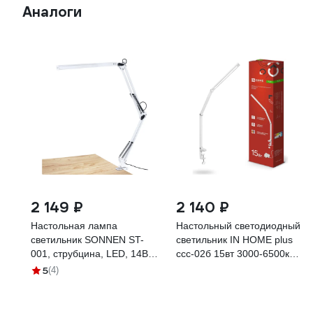
Аналоги
2 149 ₽
2 140 ₽
Настольная лампа
Настольный светодиодный
светильник SONNEN ST-
светильник IN HOME plus
001, струбцина, LED, 14Вт,
ссc-02б 15вт 3000-6500к
метал. корпус, 70см,
600лм usb, с адаптером,
5
(4)
238498
струбцина, белый
4690612045276