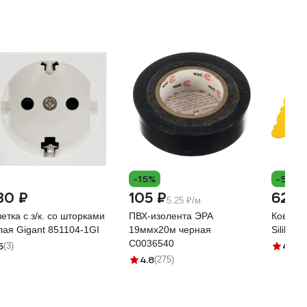
-15%
-5%
80 ₽
105 ₽
629 
5.25 ₽/м
етка с з/к. со шторками
ПВХ-изолента ЭРА
Коврик 
лая Gigant 851104-1GI
19ммх20м черная
Silihom
C0036540
5
4.7
(3)
(4
4.8
(275)