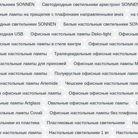
тильники SONNEN
Светодиодные светильники армстронг SONNE
ные лампы на прищепке с плафонами направленными вниз
на 
одные светильники SONNEN
Белые настольные светильники SO
иодная USB
Офисные настольные лампы Deko-light
Офисные 
ные настольные лампы в стиле кантри
Офисные настольные ла
ные настольные лампы
Трапецеидальные офисные настольные
астольные лампы для прихожей
Офисные настольные лампы Me
ные настольные лампы
Полукруглые офисные настольные лам
настольные лампы Artemide
Чешские офисные настольные ла
 офисные настольные лампы
Офисные офисные настольные 
ные лампы Artglass
Овальные офисные настольные лампы
льные лампы Covali
Офисные настольные лампы без плафона
льники из пластика
Пластиковые настольные светильники
На
е настольные лампы
Настольные светильники 1 вт
Настольны