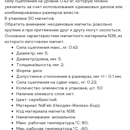
силу сцепления на уровне 0.43 кг, которую можно
увеличить за счет использования одинаковых дисков или
комбинированных размеров вместе.
В упаковке 50 магнитов.
Обратить внимание: неодимовые магниты довольно
хрупкие и при притяжении друг к другу могут сколоться.
Основные характеристики магнитного материала N38, из
которого изготовлен магнит:
Сила сцепления макс., кг: 0.43;
Диаметр, мм: 5;
Диаметр/длина, мм: 5;
Толщина/высота, мм: 2;
Форма: диск;
Допустимое отклонение в размерах, мм +/-: 0.1 мм;
Cила сцепления на сдвиг макс., кг: 0.22;
Количество элементов в упаковке, шт. 50
Наличие клеевого слоя: нет;
Цвет: серебристый;
Материал: NdFeb (Неодим-Железо-Бор);
Код материала магнита: N38;
Намагничивание: аксиальное;
Макс. рабочая температура,°C: 80;
Мин. рабочая температура,°C: -60;