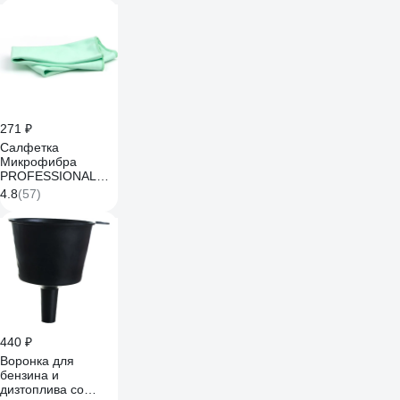
271 ₽
Салфетка
Микрофибра
PROFESSIONAL
для стекол и зеркал
4.8
(57)
PATERRA 35 х 35
см в картонной
упаковке 406-011
440 ₽
Воронка для
бензина и
дизтоплива со