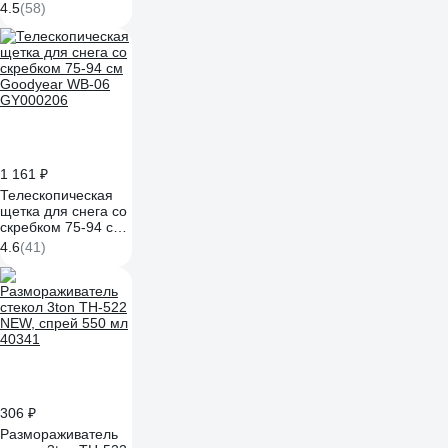
съемным носиком с
4.5
(58)
сеткой ГЛАВДОР
GL-706 53985
1 161 ₽
Телескопическая
щетка для снега со
скребком 75-94 см
Goodyear WB-06
4.6
(41)
GY000206
306 ₽
Размораживатель