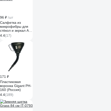
96 ₽
/шт
Салфетка из
микрофибры для
стёкол и зеркал A-
VM, 30х30 см
4.4
(17)
SR4037
171 ₽
Пластиковая
воронка Gigant PH-
160 (Россия)
4.4
(189)