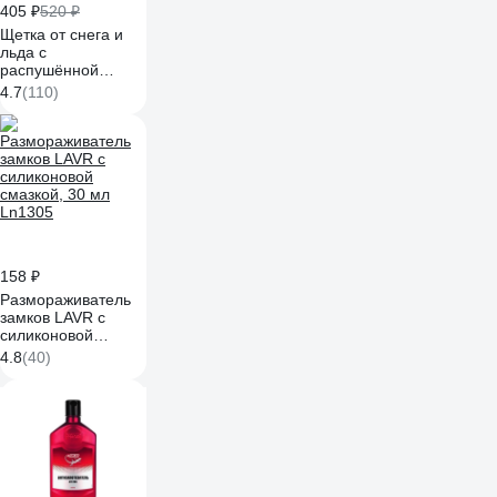
405 ₽
520 ₽
Щетка от снега и
льда с
распушённой
щетиной + скребок
4.7
(110)
75 см Airline AB-R-
13S
158 ₽
Размораживатель
замков LAVR с
силиконовой
смазкой, 30 мл
4.8
(40)
Ln1305