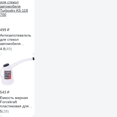
499 ₽
Антизапотеватель
для стекол
автомобиля
Turbosky AS-118
4.8
(49)
700
543 ₽
Емкость мерная
Forcekraft
пластиковая для
заливки масла 1л
5
(28)
FK-887C001(67365)