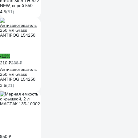
стекол 3ton ТН-522
NEW, спрей 550 мл
40341
4.5
(51)
-12%
210 ₽
238 ₽
Антизапотеватель
250 мл Grass
ANTIFOG 154250
3.6
(21)
950 ₽