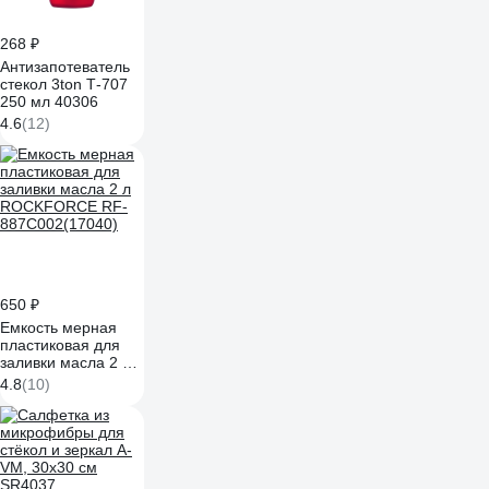
268 ₽
Антизапотеватель
стекол 3ton Т-707
250 мл 40306
4.6
(12)
650 ₽
Емкость мерная
пластиковая для
заливки масла 2 л
ROCKFORCE RF-
4.8
(10)
887C002(17040)