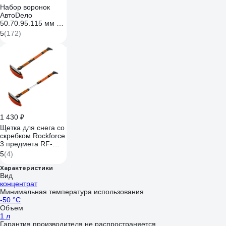
Набор воронок
АвтоDело
50.70.95.115 мм 4
шт. 42104 15165
5
(172)
1 430 ₽
Щетка для снега со
скребком Rockforce
3 предмета RF-
DS04674(63440)
5
(4)
Характеристики
Вид
концентрат
Минимальная температура использования
-50 °С
Объем
1 л
Гарантия производителя не распространяется