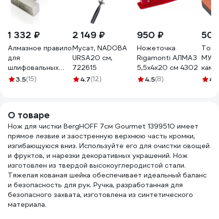
1 332 ₽
2 149 ₽
950 ₽
503
Алмазное правило
Мусат, NADOBA
Ножеточка
Точи
для
URSA20 см,
Rigamonti АЛМАЗ
МУЛ
шлифовальных
722615
5,5x4x20 см 4302
камн
кругов Men at
см V
3.5
(15)
4.7
(12)
4.5
(8)
4.1
Work с зерном 120
v6230
О товаре
Нож для чистки BergHOFF 7см Gourmet 1399510 имеет
прямое лезвие и заостренную верхнюю часть кромки,
изгибающуюся вниз. Используйте его для очистки овощей
и фруктов, и нарезки декоративных украшений. Нож
изготовлен из твердой высокоуглеродистой стали.
Тяжелая кованая шейка обеспечивает идеальный баланс
и безопасность для рук. Ручка, разработанная для
безопасного захвата, изготовлена из синтетического
материала.