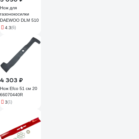
Нож для
газонокосилки
DAEWOO DLM 510
4.3
(6)
4 303 ₽
Нож Efco 51 см 20
66070440R
3
(1)