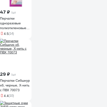
47 ₽
/шт
Перчатки
одноразовые
полиэтиленовые
PATERRA, 50 шт,
4.5
(14)
размер М 402-037
29 ₽
/шт
Перчатки Сибшнур
хб, черные, Х-нить
с ПВХ 70073
4.4
(10)