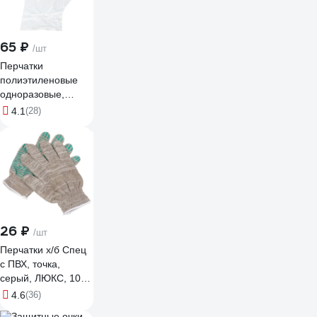
65 ₽
/шт
Перчатки
полиэтиленовые
одноразовые,
упаковка 100 шт.,
4.1
(28)
размер L 405-292
26 ₽
/шт
Перчатки х/б Спец
с ПВХ, точка,
серый, ЛЮКС, 10
класс, 1 пара
4.6
(36)
(подвес, хедер)