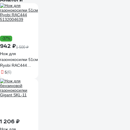
-37%
942 ₽
1 500 ₽
Нож для
газонокосилки 51см
Ryobi RAC444
5132004639
5
(6)
1 206 ₽
Нож для