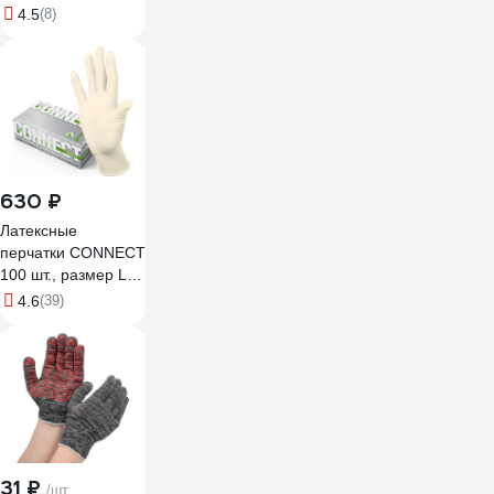
линзы 04-24-02
4.5
(8)
630 ₽
Латексные
перчатки CONNECT
100 шт., размер L
CТ0000004670
4.6
(39)
31 ₽
/шт