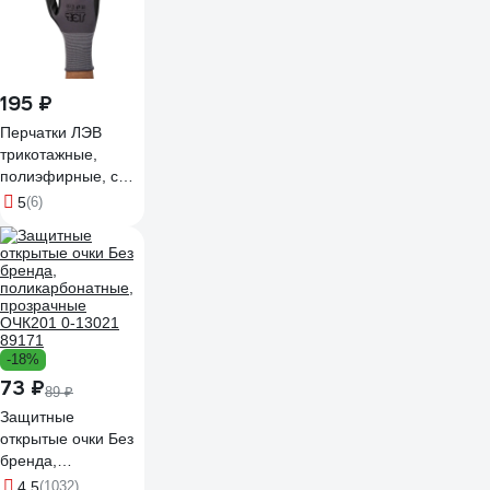
195 ₽
Перчатки ЛЭВ
трикотажные,
полиэфирные, с
нитриловым
5
(6)
покрытиеми, ПВХ
напылением
168083/7
-18%
73 ₽
89 ₽
Защитные
открытые очки Без
бренда,
поликарбонатные,
4.5
(1032)