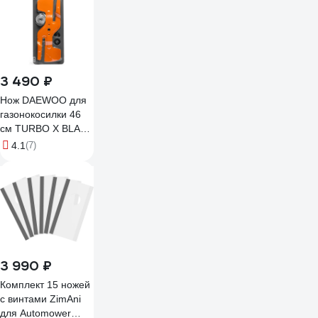
3 490 ₽
Нож DAEWOO для
газонокосилки 46
см TURBO X BLADE
DLM 465
4.1
(7)
3 990 ₽
Комплект 15 ножей
с винтами ZimAni
для Automower