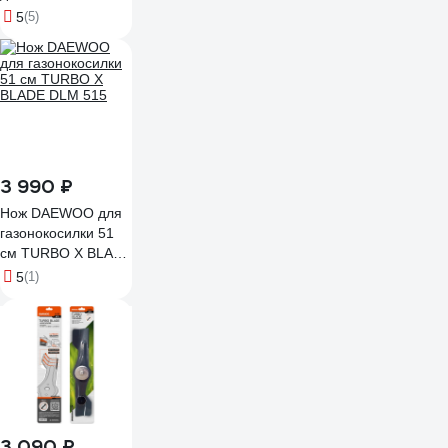
80201457-02K
5
(5)
3 990 ₽
Нож DAEWOO для
газонокосилки 51
см TURBO X BLADE
DLM 515
5
(1)
3 090 ₽