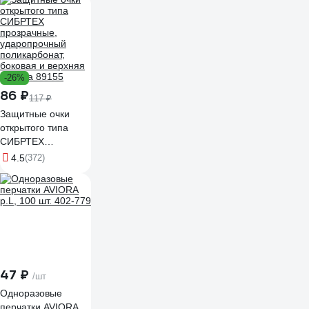
И-8034-И/1ПХ
-26%
86 ₽
117 ₽
Защитные очки
открытого типа
СИБРТЕХ
прозрачные,
4.5
(372)
ударопрочный
поликарбонат,
боковая и верхняя
защита 89155
47 ₽
/шт
Одноразовые
перчатки AVIORA