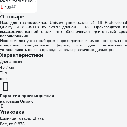
DERMAGRIP HIGH
RISK 50 штук,
4.8
(44)
размер L
О товаре
CT0000000687
Нож для газонокосилок Unisaw универсальный 18 Professional
Quality SPRO-05118 by SARP длиной – 18”. Производится из
высококачественной стали, что обеспечивает длительный срок
использования.
Нож комплектуется набором переходников и имеет центральное
отверстие специальной формы, что дает возможность
устанавливать нож на приводные валы различных диаметров.
Характеристики
Длина ножа
45.7 см
Тип
нож
Гарантия производителя
на товары Unisaw
Упаковка
Единица товара: Штука
Вес, кг: 0.875