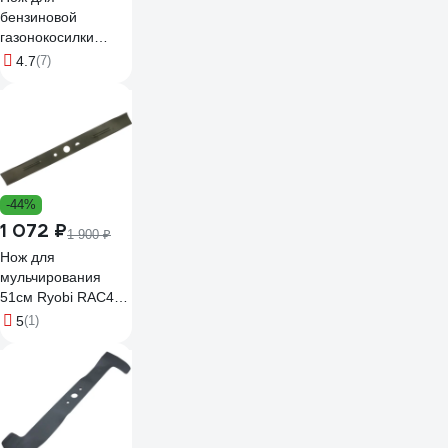
бензиновой
газонокосилки
Gigant SKL-11
4.7
(7)
-44%
1 072 ₽
1 900 ₽
Нож для
мульчирования
51см Ryobi RAC445
5132004640
5
(1)