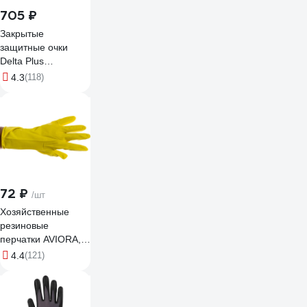
705 ₽
Закрытые
защитные очки
Delta Plus
GALERAS
4.3
(118)
прозрачные
GALERVI
72 ₽
/шт
Хозяйственные
резиновые
перчатки AVIORA,
размер XL 402-569
4.4
(121)