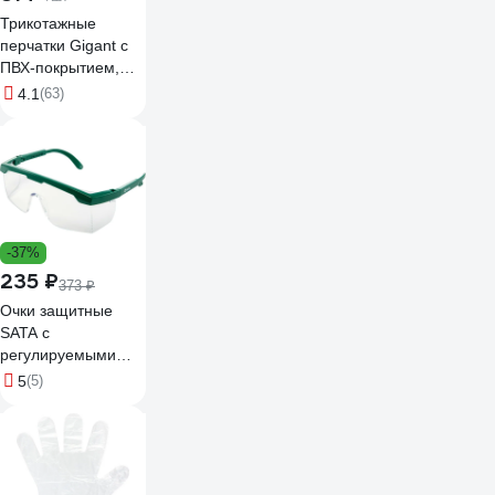
Трикотажные
перчатки Gigant с
ПВХ-покрытием,
серые GGC-13
4.1
(63)
-37%
235 ₽
373 ₽
Очки защитные
SATA с
регулируемыми
дужками для
5
(5)
индивидуальной
посадки,
ударопрочные
YF0101