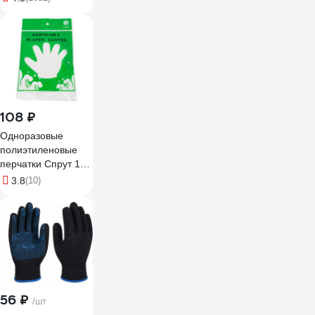
прозрачные
ОЧК201 0-13021
89171
108 ₽
Одноразовые
полиэтиленовые
перчатки Спрут 100
шт. 126001
3.8
(10)
56 ₽
/шт