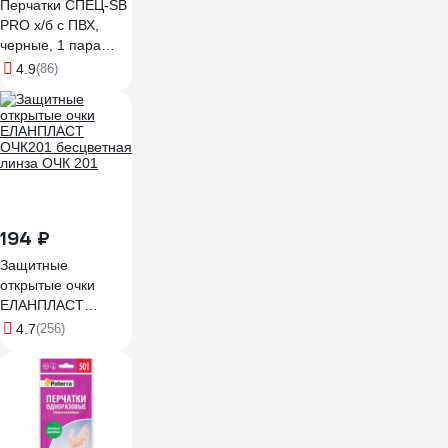
Перчатки СПЕЦ-SB
PRO х/б с ПВХ,
черные, 1 пара
3.1211.011
4.9
(86)
194 ₽
Защитные
открытые очки
ЕЛАНПЛАСТ
ОЧК201 бесцветная
4.7
(256)
линза ОЧК 201