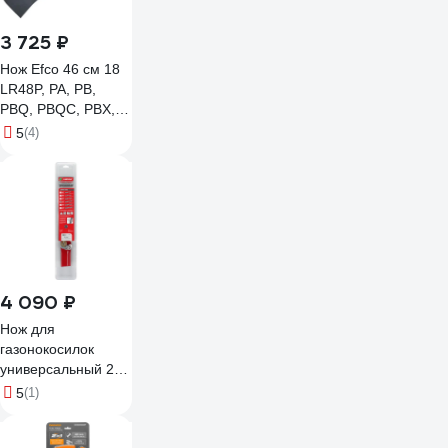
3 725 ₽
Нож Efco 46 см 18
LR48P, PA, PB,
PBQ, PBQC, PBX,
PH, PK, TAL, TAS,
5
(4)
TB, TBQ, TBX,
TBXE, TBXM, TH,
TK 66110594R
4 090 ₽
Нож для
газонокосилок
универсальный 20
Professional Quality
5
(1)
Unisaw SPRO-
05120