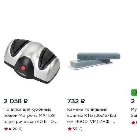
-
2 058 ₽
732 ₽
2
Точилка для кухонных
Камень точильный
Му
ножей Матрёна MA-159
водный КТВ (36х18х153
Sa
электрическая 40 Вт 00
мм; B600; VM) ИНФ-
8063 008063
АБРАЗИВ Б-4922
4.2
(36)
5
(57)