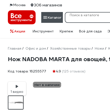
306 магазинов
Москва
Каталог
Акции
Инструмент
Крепеж
Всё для сада
Э
Главная
Офис и дом
Хозяйственные товары
Ножи
/
/
/
/
Нож NADOBA MARTA для овощей, 9
Код товара:
16255577
4.9
(125 отзывов)
Нет в наличии
1 видео