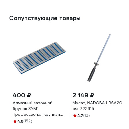
Сопутствующие товары
400 ₽
2 149 ₽
Алмазный заточной
Мусат, NADOBA URSA20
брусок ЗУБР
см, 722615
Профессионал крупная
4.7
(12)
зернистость, Р200,
4.6
(152)
50х150 мм 35715-03_z01