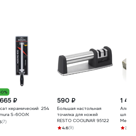
30%
 665 ₽
590 ₽
1 46
сат керамический 254 мм, белый
Большая настольная
Алмазн
mura S-600/K
точилка для ножей
шлифов
RESTO COOLINAR 95122
Men at
5
(7)
v6230
4.6
(9)
3.5
(1