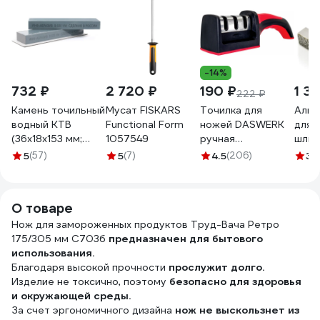
-14%
732 ₽
2 720 ₽
190 ₽
1 3
222 ₽
Камень точильный
Мусат FISKARS
Точилка для
Алма
водный КТВ
Functional Form
ножей DASWERK
для
(36х18х153 мм;
1057549
ручная
шлиф
B600; VM) ИНФ-
ножеточка,
круг
5
(57)
5
(7)
4.5
(206)
3.
АБРАЗИВ Б-4922
трёхзонная
Work
грубая, чистовая,
v623
шлифовка 608134
О товаре
Нож для замороженных продуктов Труд-Вача Ретро
175/305 мм С703б
предназначен для бытового
использования.
Благодаря высокой прочности
прослужит долго.
Изделие не токсично, поэтому
безопасно для здоровья
и окружающей среды.
За счет эргономичного дизайна
нож не выскользнет из