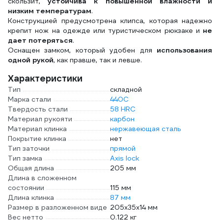
скользит,
устойчива к повышенной влажности и
низким температурам
.
Конструкцией предусмотрена клипса, которая надежно
крепит нож на одежде или туристическом рюкзаке и
не
дает потеряться
.
Оснащен замком, который удобен для
использования
одной рукой
, как правше, так и левше.
Характеристики
Тип
складной
Марка стали
440С
Твердость стали
58 HRC
Материал рукояти
карбон
Материал клинка
нержавеющая сталь
Покрытие клинка
нет
Тип заточки
прямой
Тип замка
Axis lock
Общая длина
205 мм
Длина в сложенном
состоянии
115 мм
Длина клинка
87 мм
Размер в разложенном виде
205х35х14 мм
Вес нетто
0.122 кг