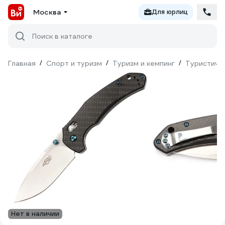
Москва
Для юрлиц
Поиск в каталоге
Главная
/
Спорт и туризм
/
Туризм и кемпинг
/
Туристиче
Нет в наличии