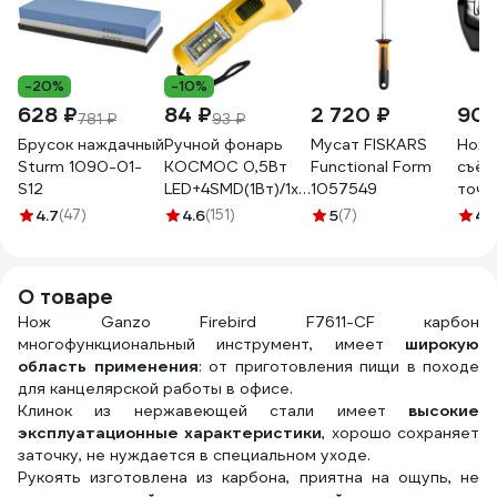
-20%
-10%
628 ₽
84 ₽
2 720 ₽
902
781 ₽
93 ₽
Брусок наждачный
Ручной фонарь
Мусат FISKARS
Ноже
Sturm 1090-01-
КОСМОС 0,5Вт
Functional Form
съём
S12
LED+4SMD(1Вт)/1xAA/
1057549
точи
корпус ABS-
поло
4.7
(47)
4.6
(151)
5
(7)
4.
пластик/ремешок
ручной, KOC119B
О товаре
Нож Ganzo Firebird F7611-CF карбон
многофункциональный инструмент, имеет
широкую
область применения
: от приготовления пищи в походе
для канцелярской работы в офисе.
Клинок из нержавеющей стали имеет
высокие
эксплуатационные характеристики
, хорошо сохраняет
заточку, не нуждается в специальном уходе.
Рукоять изготовлена из карбона, приятна на ощупь, не