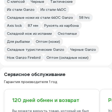
C клипсой
Черные
Тактические
Из стали Ganzo
Из стали 440С
Складные ножи из стали 440С Ganzo
58 hrc
Axis lock
87 мм
Рукоять из карбона
Складной нож из испании
Охотничьи
Для рыбалки
Оптом (ножи)
Складные туристические Ganzo
Черные Ganzo
Нож Ganzo Firebird
Оптом (складные ножи)
Сервисное обслуживание
Гарантия производителя 1 год
120 дней обмен и возврат
Р
Вы можете вернуть товар, который не был
Ус