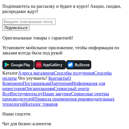
Подпишитесь
на рассылку
и будьте в курсе! Акции, скидки,
распродажи ждут!
Подписаться
Оригинальные товары с гарантией!
Установите мобильное приложение, чтобы информация по
заказам всегда была под рукой
Каталог
Адреса магазинов
Способы получения
Способы
оплаты
Что улучшить?
Контакты
О
Компании
Поставщикам
Партнерам
Информация для
инвесторов
Организациям
Сервисный центр
ВсеИнструменты.ру
Наши закупки
Сервисные центры
производителей
Правила применения рекомендательных
технологий
Каталог товаров
Наши соцсети
Чат для бизнес-клиентов