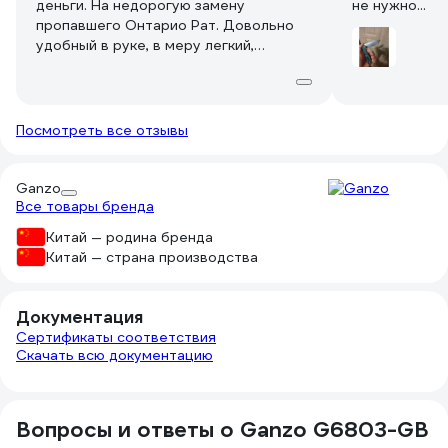
деньги. На недорогую замену
не нужно...
пропавшего Онтарио Рат. Довольно
удобный в руке, в меру легкий,
оптимальная для меня форма и
размеры лезвия (Рат был немного
"горбат").
Сталь, может, и мягковата, но у
Посмотреть все отзывы
"крысы" была примерно та же AUS8.
Заводская заточка ничего, но она все
равно рано или поздно уйдет, а
Ganzo
точится такая сталь вполне несложно.
Все товары бренда
Китай — родина бренда
Клипсу я сразу переставляю на
Китай — страна производства
другую сторону, чтоб не мешалась в
кулаке, так вот винтики у Ганзо - не
очень, пришлось поковыряться. У
Документация
"крысы", помню, все открутилось-
Сертификаты соответствия
закрутилось на автомате, не заметил
Скачать всю документацию
даже как.
Рукоять, по мне, не совсем
эргономична, ребристо-плоская, мне
Вопросы и ответы о Ganzo G6803-GB
бы покруглей-пополней, но так
практически у всех раскладных ножей