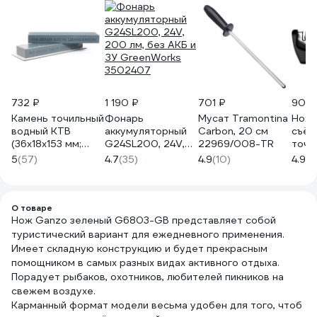
732 ₽
1 190 ₽
701 ₽
902 
Камень точильный
Фонарь
Мусат Tramontina
Ноже
водный КТВ
аккумуляторный
Carbon, 20 см
съём
(36х18х153 мм;
G24SL200, 24V,
22969/008-TR
точи
B600; VM) ИНФ-
200 лм, без АКБ и
поло
5
(57)
4.7
(35)
4.9
(10)
4.9
(8
АБРАЗИВ Б-4922
ЗУ GreenWorks
3502407
О товаре
Нож Ganzo зеленый G6803-GB представляет собой
туристический вариант для ежедневного применения.
Имеет складную конструкцию и будет прекрасным
помощником в самых разных видах активного отдыха.
Порадует рыбаков, охотников, любителей пикников на
свежем воздухе.
Карманный формат модели весьма удобен для того, чтоб