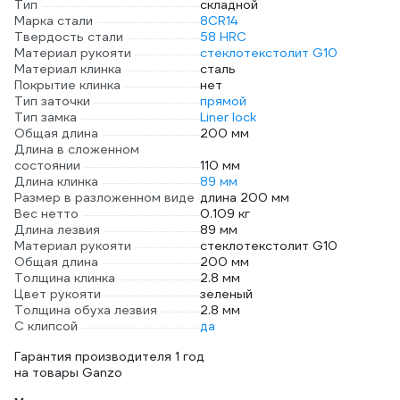
Тип
складной
Марка стали
8CR14
Твердость стали
58 HRC
Материал рукояти
стеклотекстолит G10
Материал клинка
сталь
Покрытие клинка
нет
Тип заточки
прямой
Тип замка
Liner lock
Общая длина
200 мм
Длина в сложенном
состоянии
110 мм
Длина клинка
89 мм
Размер в разложенном виде
длина 200 мм
Вес нетто
0.109 кг
Длина лезвия
89 мм
Материал рукояти
стеклотекстолит G10
Общая длина
200 мм
Толщина клинка
2.8 мм
Цвет рукояти
зеленый
Толщина обуха лезвия
2.8 мм
С клипсой
да
Гарантия производителя 1 год
на товары Ganzo