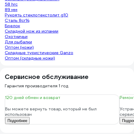
58 hrc
89 мм
Рукоять стеклотекстолит g10
Сталь 8cr14
Брелок
Складной нож из испании
Охотничьи
Для рыбалки
Оптом (ножи)
Складные туристические Ganzo
Оптом (складные ножи)
Сервисное обслуживание
Гарантия производителя 1 год
120 дней обмен и возврат
Ремонт
Вы можете вернуть товар, который не был
Устран
использован
серви
Подробнее
Подро