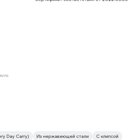
есто
ry Day Carry)
Из нержавеющей стали
C клипсой