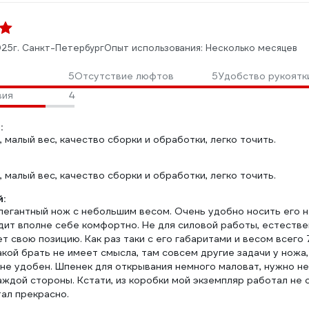
025
г. Санкт-Петербург
Опыт использования: Несколько месяцев
5
Отсутствие люфтов
5
Удобство рукоятк
вия
4
:
 малый вес, качество сборки и обработки, легко точить.
 малый вес, качество сборки и обработки, легко точить.
:
легантный нож с небольшим весом. Очень удобно носить его 
идит вполне себе комфортно. Не для силовой работы, естестве
т свою позицию. Как раз таки с его габаритами и весом всего 
акой брать не имеет смысла, там совсем другие задачи у ножа,
лне удобен. Шпенек для открывания немного маловат, нужно не
аждой стороны. Кстати, из коробки мой экземпляр работал не о
ал прекрасно.