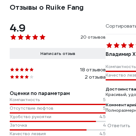
Отзывы о Ruike Fang
4.9
Сортировать
20 отзывов
Написать отзыв
Владимир Х
Компактность
18 отзывов
Качество лез
2 отзыва
Достоинства
Оценки по параметрам
Красивый, уд
Компактность
5
Комментарий
Отсутствие люфтов
5
Полноразмерн
Удобство рукоятки
4.5
Заточка
4
Ответить
Качество лезвия
4.5