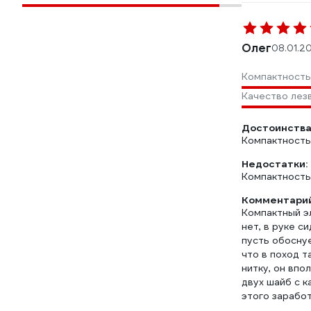
Олег
08.01.2
Компактность
Качество лез
Достоинства
Компактность,
Недостатки:
Компактность,
Комментарий
Компактный э
нет, в руке с
пусть обоснуе
что в поход т
нитку, он впо
двух шайб с к
этого заработ