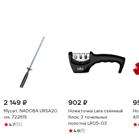
2 149 ₽
902 ₽
9
Мусат, NADOBA URSA20
Ножеточка Lara съёмный
Но
см, 722615
блок, 3 точильных
АЛ
полотна LR05-03
4.7
(12)
4.9
(8)