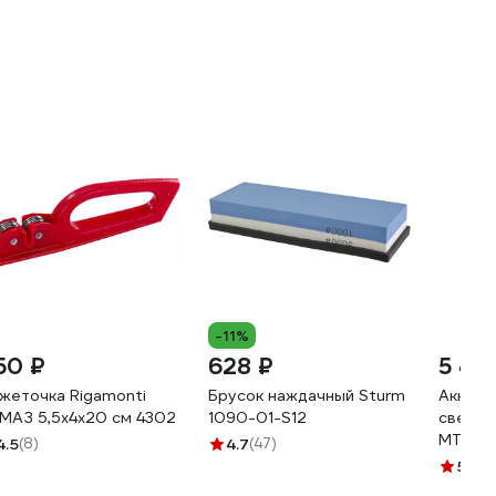
-11%
50 ₽
628 ₽
5 49
жеточка Rigamonti
Брусок наждачный Sturm
Аккуму
МАЗ 5,5x4x20 см 4302
1090-01-S12
светод
MTE LE
4.5
(8)
4.7
(47)
USB 28
5
(2)