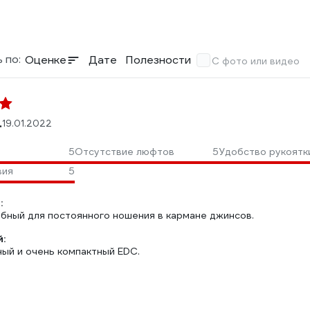
 по:
Оценке
Дате
Полезности
С фото или видео
.
19.01.2022
5
Отсутствие люфтов
5
Удобство рукоятк
вия
5
:
обный для постоянного ношения в кармане джинсов.
:
ый и очень компактный EDC.