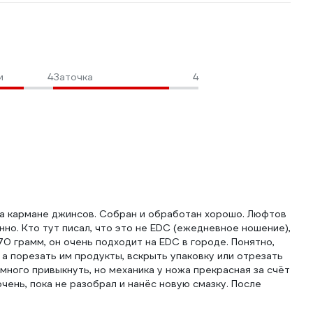
и
4
Заточка
4
на кармане джинсов. Собран и обработан хорошо. Люфтов
нно. Кто тут писал, что это не EDC (ежедневное ношение),
70 грамм, он очень подходит на EDC в городе. Понятно,
 а порезать им продукты, вскрыть упаковку или отрезать
много привыкнуть, но механика у ножа прекрасная за счёт
чень, пока не разобрал и нанёс новую смазку. После