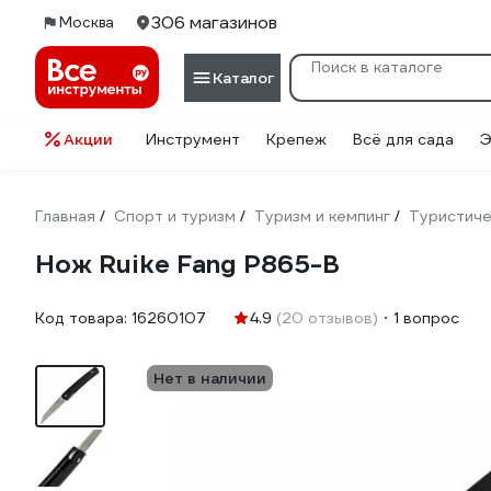
306 магазинов
Москва
Каталог
Акции
Инструмент
Крепеж
Всё для сада
Э
Главная
Спорт и туризм
Туризм и кемпинг
Туристиче
/
/
/
Нож Ruike Fang P865-B
Код товара:
16260107
4.9
(20 отзывов)
1 вопрос
Нет в наличии