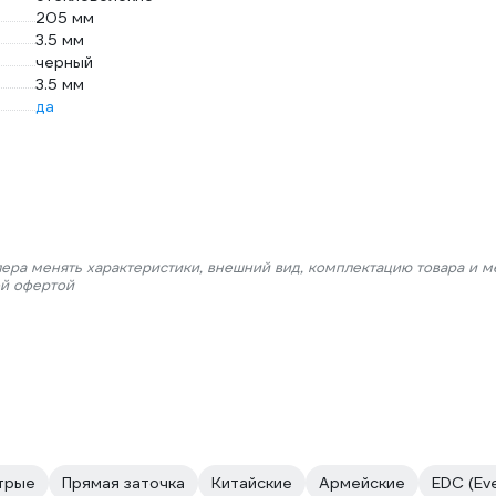
205 мм
3.5 мм
черный
3.5 мм
да
лера менять характеристики, внешний вид, комплектацию товара и м
ой офертой
трые
Прямая заточка
Китайские
Армейские
EDC (Eve