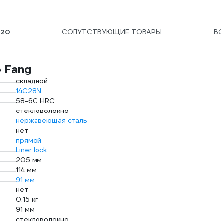
Ы
20
СОПУТСТВУЮЩИЕ ТОВАРЫ
В
 Fang
складной
14C28N
58-60 HRC
стекловолокно
нержавеющая сталь
нет
прямой
Liner lock
205 мм
114 мм
91 мм
нет
0.15 кг
91 мм
стекловолокно