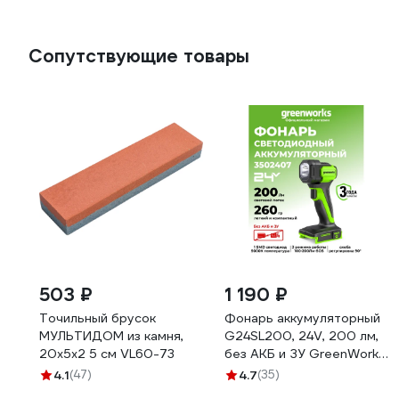
Сопутствующие товары
503 ₽
1 190 ₽
Точильный брусок
Фонарь аккумуляторный
МУЛЬТИДОМ из камня,
G24SL200, 24V, 200 лм,
20х5х2 5 см VL60-73
без АКБ и ЗУ GreenWorks
3502407
4.1
(47)
4.7
(35)