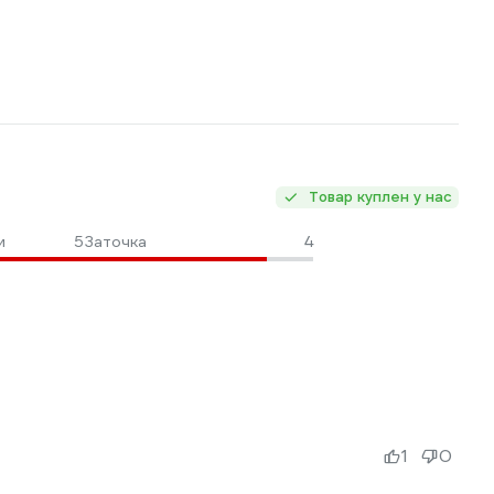
Товар куплен у нас
и
5
Заточка
4
1
0