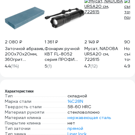
2 080 ₽
1 361 ₽
2 149 ₽
902 
Заточной абразив,
Фонарик ручной
Мусат, NADOBA
Ноже
200х70х20мм,
КВТ FL-8052
URSA20 см,
съём
360грит
серия ПРОФИ
722615
точи
Петроградъ
103874
поло
4.4
(114)
5
(1)
4.7
(12)
4.9
(8
М00015026
Характеристики
Тип
складной
Марка стали
14C28N
Твердость стали
58-60 HRC
Материал рукояти
стекловолокно
Материал клинка
нержавеющая сталь
Покрытие клинка
нет
Тип заточки
прямой
Тип замка
Liner lock