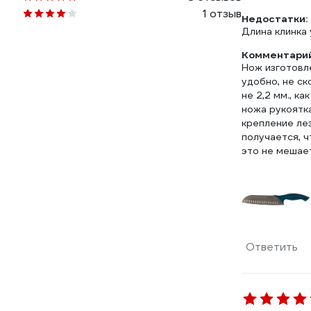
1 отзыв
Недостатки:
Длина клинка 
Комментарий
Нож изготовле
удобно, не ск
не 2,2 мм., к
ножа рукоятка
крепление лез
получается, ч
это не мешает
Ответить