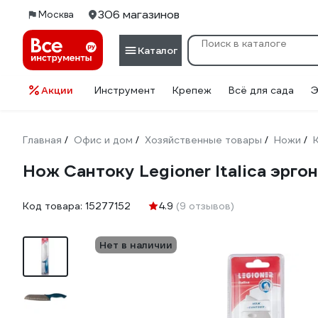
306 магазинов
Москва
Каталог
Акции
Инструмент
Крепеж
Всё для сада
Э
Главная
Офис и дом
Хозяйственные товары
Ножи
/
/
/
/
Нож Сантоку Legioner Italica эрг
Код товара:
15277152
4.9
(9 отзывов)
Нет в наличии