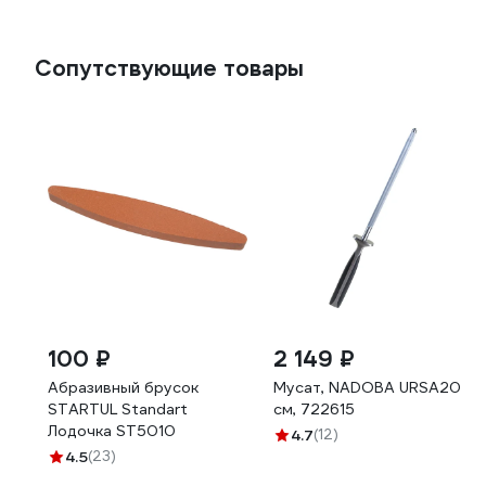
Сопутствующие товары
100 ₽
2 149 ₽
Абразивный брусок
Мусат, NADOBA URSA20
STARTUL Standart
см, 722615
Лодочка ST5010
4.7
(12)
4.5
(23)