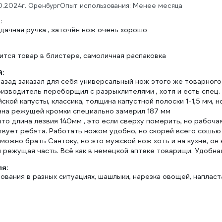
0.2024
г. Оренбург
Опыт использования: Менее месяца
:
дачная ручка , заточён нож очень хорошо
рится товар в блистере, самоличная распаковка
:
азад заказал для себя универсальный нож этого же товарного 
оизводитель переборщил с разрыхлителями , хотя и есть спец
йской капусты, классика, толщина капустной полоски 1-1,5 мм,
нна режущей кромки специально замерил 187 мм
что длина лезвия 140мм , это если сверху померить, но рабочая
вует ребята. Работать ножом удобно, но скорей всего сошью 
можно брать Сантоку, но это мужской нож хоть и на кухне, о
 режущая часть. Всё как в немецкой аптеке товарищи. Удобная
ля:
ования в разных ситуациях, шашлыки, нарезка овощей, напласт