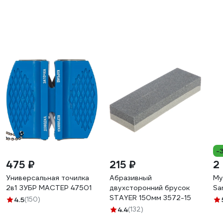
-
475 ₽
215 ₽
2
Универсальная точилка
Абразивный
Му
2в1 ЗУБР МАСТЕР 47501
двухсторонний брусок
Sa
STAYER 150мм 3572-15
4.5
(150)
4.4
(132)