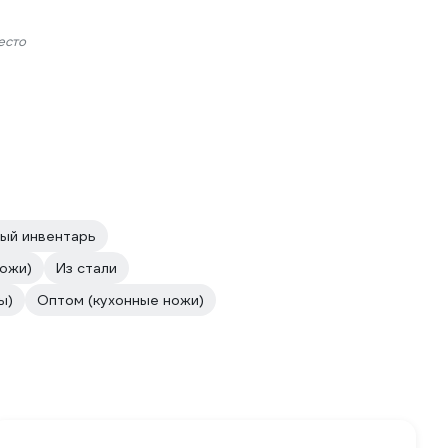
есто
ый инвентарь
ножи)
Из стали
ы)
Оптом (кухонные ножи)