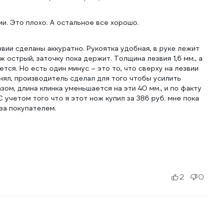
ии. Это плохо. А остальное все хорошо.
звии сделаны аккуратно. Рукоятка удобная, в руке лежит
ож острый, заточку пока держит. Толщина лезвия 1,6 мм., а
нется. Но есть один минус – это то, что сверху на лезвии
онял, производитель сделал для того чтобы усилить
ом, длина клинка уменьшается на эти 40 мм., и по факту
 С учетом того что я этот нож купил за 386 руб. мне пока
за покупателем.
2
0