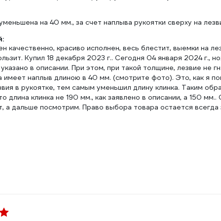
уменьшена на 40 мм., за счет наплыва рукоятки сверху на лезв
:
н качественно, красиво исполнен, весь блестит, выемки на ле
ользит. Купил 18 декабря 2023 г.. Сегодня 04 января 2024 г., н
ак указано в описании. При этом, при такой толщине, лезвие не г
 имеет наплыв длиною в 40 мм. (смотрите фото). Это, как я п
вия в рукоятке, тем самым уменьшил длину клинка. Таким образ
то длина клинка не 190 мм., как заявлено в описании, а 150 мм..
, а дальше посмотрим. Право выбора товара остается всегда 