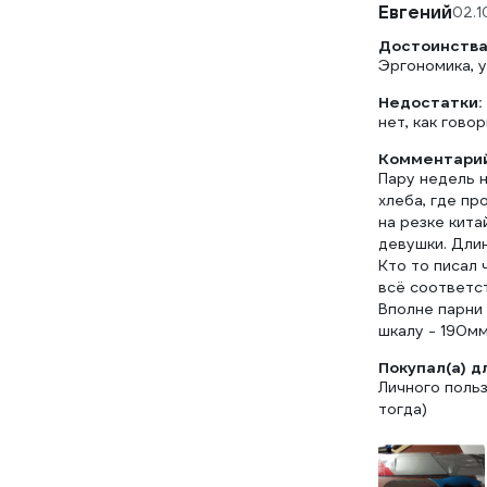
Евгений
02.1
Достоинства
Эргономика, у
Недостатки:
нет, как гово
Комментарий
Пару недель н
хлеба, где пр
на резке кита
девушки. Дли
Кто то писал 
всё соответст
Вполне парни 
шкалу - 190мм
Покупал(а) д
Личного польз
тогда)