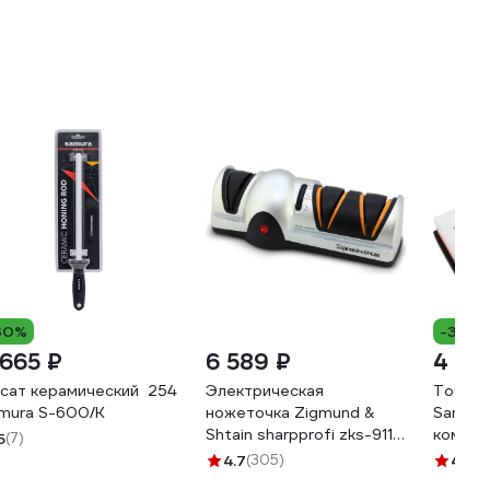
30%
-32%
 665 ₽
6 589 ₽
4 20
сат керамический 254 мм, белый
Электрическая
Точиль
mura S-600/K
ножеточка Zigmund &
Samura
Shtain sharpprofi zks-911
комбин
5
(7)
ЦБ-00001193
1000/
4.7
(305)
4.6
(8
K