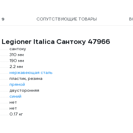
Ы
9
СОПУТСТВУЮЩИЕ ТОВАРЫ
В
Legioner Italica Сантоку 47966
сантоку
310 мм
190 мм
2.2 мм
нержавеющая сталь
пластик, резина
прямой
двусторонняя
синий
нет
нет
0.17 кг