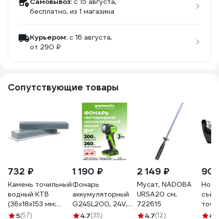
Самовывоз:
c 15 августа,
бесплатно
, из 1 магазина
Курьером:
c 16 августа,
от 290 ₽
Сопутствующие товары
732 ₽
1 190 ₽
2 149 ₽
902
Камень точильный
Фонарь
Мусат, NADOBA
Ноже
водный КТВ
аккумуляторный
URSA20 см,
съём
(36х18х153 мм;
G24SL200, 24V,
722615
точи
B600; VM) ИНФ-
200 лм, без АКБ и
поло
5
(57)
4.7
(35)
4.7
(12)
4.