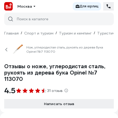
Москва
Для юрлиц
Поиск в каталоге
Главная
/
Спорт и туризм
/
Туризм и кемпинг
/
Туристиче
Нож, углеродистая сталь, рукоять из дерева бука
Opinel №7 113070
Отзывы о ноже, углеродистая сталь,
рукоять из дерева бука Opinel №7
113070
4.5
31 отзыв
Написать отзыв