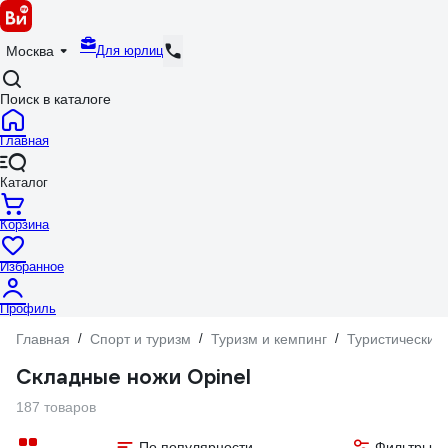
Для юрлиц
Москва
Поиск в каталоге
Главная
Каталог
Корзина
Избранное
Профиль
Главная
/
Спорт и туризм
/
Туризм и кемпинг
/
Туристический
Складные ножи Opinel
187 товаров
По популярности
Фильтры