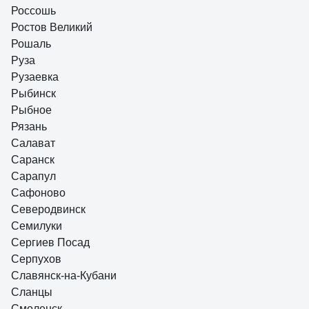
Россошь
Ростов Великий
Рошаль
Руза
Рузаевка
Рыбинск
Рыбное
Рязань
Салават
Саранск
Сарапул
Сафоново
Северодвинск
Семилуки
Сергиев Посад
Серпухов
Славянск-на-Кубани
Сланцы
Смоленск