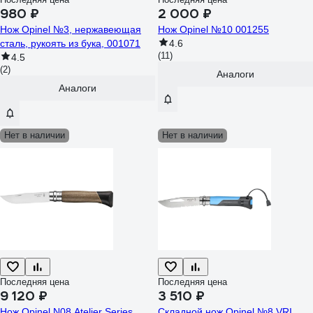
980 ₽
2 000 ₽
Нож Opinel №3, нержавеющая
Нож Opinel №10 001255
сталь, рукоять из бука, 001071
4.6
(11)
4.5
(2)
Аналоги
Аналоги
Нет в наличии
Нет в наличии
Последняя цена
Последняя цена
9 120 ₽
3 510 ₽
Нож Opinel N08 Atelier Series
Складной нож Opinel №8 VRI