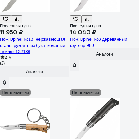
Последняя цена
Последняя цена
11 950 ₽
14 040 ₽
Нож Opinel №13, нержавеющая
Нож Opinel №8 деревянный
сталь, рукоять из бука, кожаный
футляр 980
темляк 122136
Аналоги
4.5
(2)
Аналоги
Нет в наличии
Нет в наличии