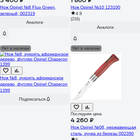
3 400 ₽
1 860 ₽
Нож Opinel №8 Fluo Green,
Нож Opinel №10 123100
зеленый, 002319
4.9
(216)
Аналоги
Аналоги
Нет в наличии
Нет в наличии
Нож №8, рукоять африканское
дерево, футляр Opinel Chaperon
1399
Подписаться
Последняя цена
4 260 ₽
Нож Opinel №08, нержавеющая
сталь, ручка из березы 002390
5