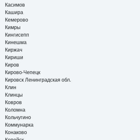
Касимов
Кашира
Кемерово
Кимры
Кингисепп
Кинешма
Киржач
Кириши
Киров
Кирово-Чепецк
Кировск Ленинградская обл.
Клин
Клинцы
Ковров
Коломна
Кольчугино
Коммунарка
Конаково
Копейск