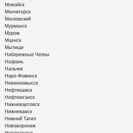
Можайск
Мончегорск
Московский
Мурманск
Муром
Мценск
Мытищи
Набережные Челны
Назрань
Нальчик
Наро-Фоминск
Невинномысск
Нефтекамск
Нефтеюганск
Нижневартовск
Нижнекамск
Нижний Тагил
Нововоронеж
Новокузнецк