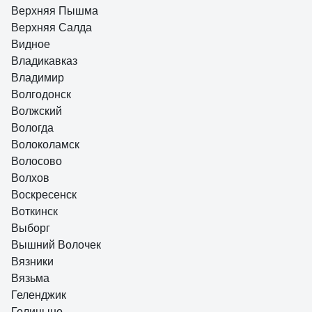
Верхняя Пышма
Верхняя Салда
Видное
Владикавказ
Владимир
Волгодонск
Волжский
Вологда
Волоколамск
Волосово
Волхов
Воскресенск
Воткинск
Выборг
Вышний Волочек
Вязники
Вязьма
Геленджик
Голицыно