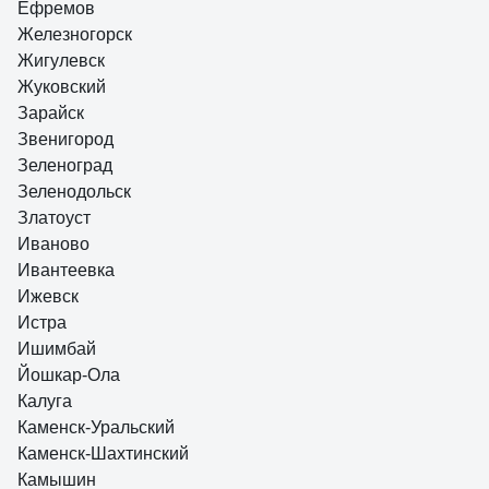
Ефремов
Железногорск
Жигулевск
Жуковский
Зарайск
Звенигород
Зеленоград
Зеленодольск
Златоуст
Иваново
Ивантеевка
Ижевск
Истра
Ишимбай
Йошкар-Ола
Калуга
Каменск-Уральский
Каменск-Шахтинский
Камышин