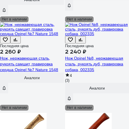
Нет в наличии
Нет в наличии
Последняя цена
Последняя цена
2 260 ₽
2 240 ₽
Нож, нержавеющая сталь,
Нож Opinel №8, нержавеющая
рукоять самшит, гравировка
сталь, рукоять дуб, гравировка
сердца Opinel №7 Nature 1548
собака, 002335
4
Аналоги
(3)
Аналоги
Нет в наличии
Нет в наличии