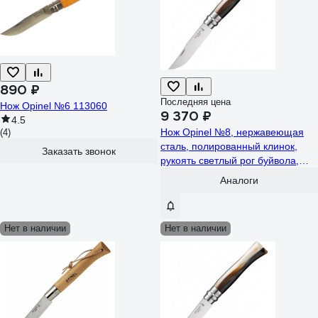
890 ₽
Последняя цена
Нож Opinel №6 113060
9 370 ₽
4.5
Нож Opinel №8, нержавеющая
(4)
сталь, полированный клинок,
Заказать звонок
рукоять светлый рог буйвола,
дерев. футляр, 000980
Аналоги
Нет в наличии
Нет в наличии