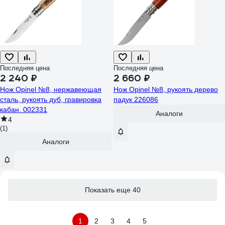
Последняя цена
Последняя цена
2 240 ₽
2 660 ₽
Нож Opinel №8, нержавеющая
Нож Opinel №8, рукоять дерево
сталь, рукоять дуб, гравировка
падук 226086
кабан. 002331
Аналоги
4
(1)
Аналоги
Показать еще 40
1
2
3
4
5