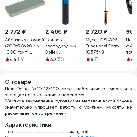
2 772 ₽
2 466 ₽
2 720 ₽
902
Абразив заточной
Фонарь
Мусат FISKARS
Ноже
(200х70х20 мм;
светодиодный
Functional Form
съём
1000 грит)
Dollex
1057549
точи
Петроградъ
аккумуляторный,
поло
4.4
(114)
4.7
(53)
5
(7)
4.
М00013191
магнит, крючок
FIS-19
О товаре
Нож Opinel №10 123100 имеет небольшие размеры, что
упрощает его хранение и переноску.
Жесткое закрепление рукоятки на металлической основе
значительно упрощает работу с усилием. Рукоять не
раскачивается со временем.
Характеристики
Тип
складной