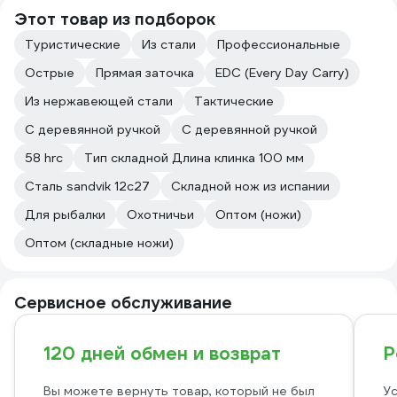
Этот товар из подборок
Туристические
Из стали
Профессиональные
Острые
Прямая заточка
EDC (Every Day Carry)
Из нержавеющей стали
Тактические
C деревянной ручкой
С деревянной ручкой
58 hrc
Тип складной Длина клинка 100 мм
Сталь sandvik 12c27
Складной нож из испании
Для рыбалки
Охотничьи
Оптом (ножи)
Оптом (складные ножи)
Сервисное обслуживание
120 дней обмен и возврат
Р
Вы можете вернуть товар, который не был
Ус