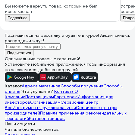
Вы можете вернуть товар, который не был
Устран
использован
серви
Подробнее
Подро
Подпишитесь
на рассылку
и будьте в курсе! Акции, скидки,
распродажи ждут!
Подписаться
Оригинальные товары с гарантией!
Установите мобильное приложение, чтобы информация
по заказам всегда была под рукой
Каталог
Адреса магазинов
Способы получения
Способы
оплаты
Что улучшить?
Контакты
О
Компании
Поставщикам
Партнерам
Информация для
инвесторов
Организациям
Сервисный центр
ВсеИнструменты.ру
Наши закупки
Сервисные центры
производителей
Правила применения рекомендательных
технологий
Каталог товаров
Наши соцсети
Чат для бизнес-клиентов
Подать заявку