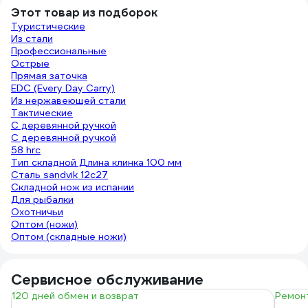
Этот товар из подборок
Туристические
Из стали
Профессиональные
Острые
Прямая заточка
EDC (Every Day Carry)
Из нержавеющей стали
Тактические
C деревянной ручкой
С деревянной ручкой
58 hrc
Тип складной Длина клинка 100 мм
Сталь sandvik 12c27
Складной нож из испании
Для рыбалки
Охотничьи
Оптом (ножи)
Оптом (складные ножи)
Сервисное обслуживание
120 дней обмен и возврат
Ремонт