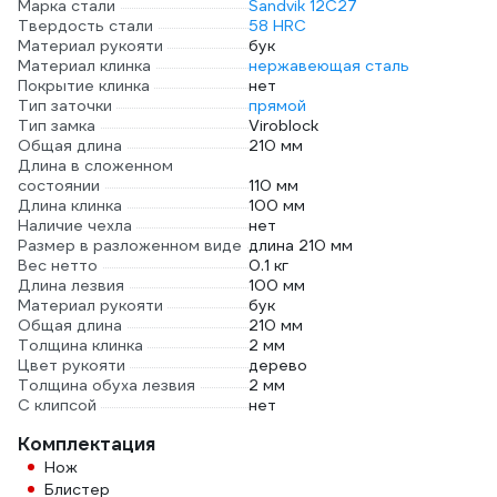
Марка стали
Sandvik 12C27
Твердость стали
58 HRC
Материал рукояти
бук
Материал клинка
нержавеющая сталь
Покрытие клинка
нет
Тип заточки
прямой
Тип замка
Viroblock
Общая длина
210 мм
Длина в сложенном
состоянии
110 мм
Длина клинка
100 мм
Наличие чехла
нет
Размер в разложенном виде
длина 210 мм
Вес нетто
0.1 кг
Длина лезвия
100 мм
Материал рукояти
бук
Общая длина
210 мм
Толщина клинка
2 мм
Цвет рукояти
дерево
Толщина обуха лезвия
2 мм
С клипсой
нет
Комплектация
Нож
Блистер