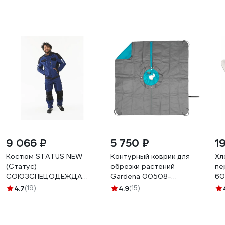
9 066 ₽
5 750 ₽
19
Костюм STATUS NEW
Контурный коврик для
Хл
(Статус)
обрезки растений
пе
СОЮЗСПЕЦОДЕЖДА
Gardena 00508-
60
темно-синий/черный, р.
20.000.00
4.7
(19)
4.9
(15)
52-54 рост 170-176
2000000093628