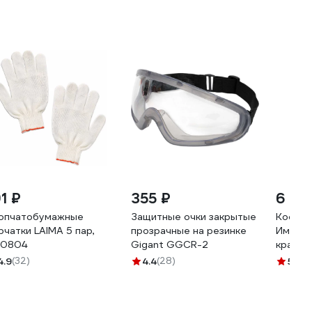
1 ₽
355 ₽
6 24
опчатобумажные
Защитные очки закрытые
Костюм
рчатки LAIMA 5 пар,
прозрачные на резинке
Имидж 
0804
Gigant GGСR-2
красны
50/170
4.9
(32)
4.4
(28)
5
(8)
ЕР-00