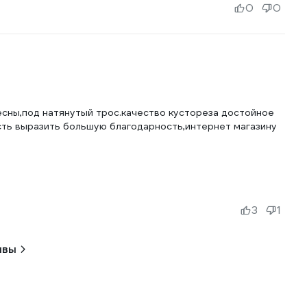
0
0
есны,под натянутый трос.качество кустореза достойное
сть выразить большую благодарность,интернет магазину
3
1
ывы