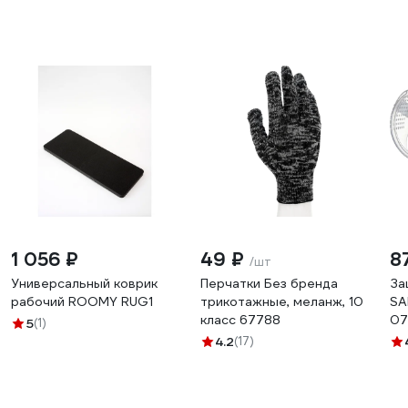
1 056 ₽
49 ₽
8
/шт
Универсальный коврик
Перчатки Без бренда
За
рабочий ROOMY RUG1
трикотажные, меланж, 10
SA
класс 67788
07
5
(1)
4.2
(17)