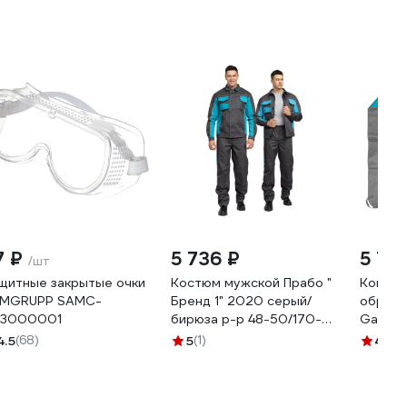
7 ₽
5 736 ₽
5 75
/шт
щитные закрытые очки
Костюм мужской Прабо "
Контур
MGRUPP SAMC-
Бренд 1" 2020 серый/
обрезк
3000001
бирюза р-р 48-50/170-
Garden
176 32175
20.00
4.5
(68)
5
(1)
4.9
(1