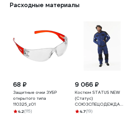
Расходные материалы
68 ₽
9 066 ₽
Защитные очки ЗУБР
Костюм STATUS NEW
открытого типа
(Статус)
110325_z01
СОЮЗСПЕЦОДЕЖДА
темно-синий/черный, р.
4.2
(115)
4.7
(19)
52-54 рост 170-176
2000000093628