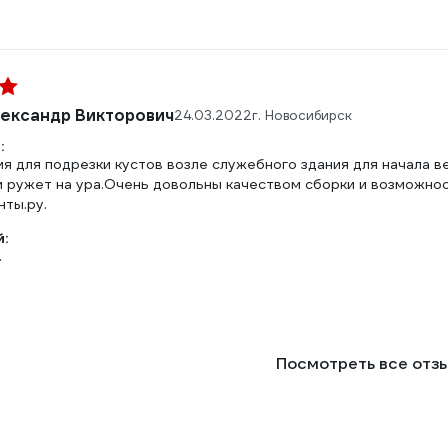
ександр Викторович
24.03.2022
г. Новосибирск
:
мя для подрезки кустов возле служебного здания для начала в
см ружет на ура.Очень довольны качеством сборки и возможно
нты.ру.
:
.
Посмотреть все отз