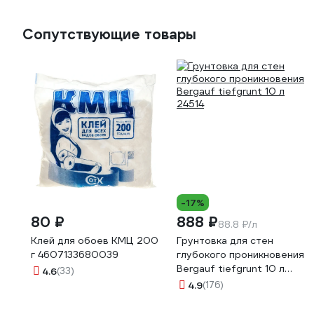
Сопутствующие товары
-17%
80 ₽
888 ₽
88.8 ₽/л
Клей для обоев КМЦ 200
Грунтовка для стен
г 4607133680039
глубокого проникновения
Bergauf tiefgrunt 10 л
4.6
(33)
24514
4.9
(176)