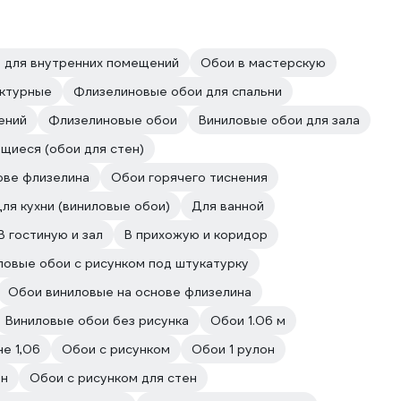
 для внутренних помещений
Обои в мастерскую
ктурные
Флизелиновые обои для спальни
ений
Флизелиновые обои
Виниловые обои для зала
щиеся (обои для стен)
ове флизелина
Обои горячего тиснения
ля кухни (виниловые обои)
Для ванной
В гостиную и зал
В прихожую и коридор
ловые обои с рисунком под штукатурку
Обои виниловые на основе флизелина
Виниловые обои без рисунка
Обои 1.06 м
е 1,06
Обои с рисунком
Обои 1 рулон
он
Обои с рисунком для стен