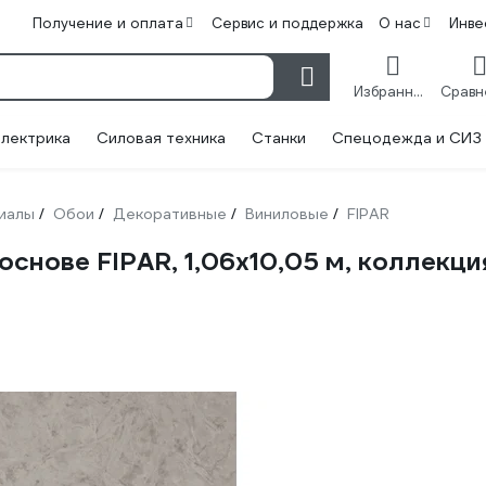
Получение и оплата
Сервис и поддержка
О нас
Инве
Избранное
лектрика
Силовая техника
Станки
Спецодежда и СИЗ
иалы
Обои
Декоративные
Виниловые
FIPAR
/
/
/
/
снове FIPAR, 1,06x10,05 м, коллекци