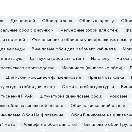
са
Для дверей
Обои для зала
Обои в кладовку
Обои
сальные обои с рисунком
Рельефные (обои для стен)
Фа
ля гостиной
Флизелиновые обои для универсальных помещ
для веранды
Виниловые обои для рабочего кабинета
Мою
 в детскую
Для кухни (обои для стен)
На стену
На осн
российского производства
Моющиеся (виниловые обои)
Д
Для кухни моющиеся флизелиновые
Прямая стыковка
тукатурка (обои для стен)
С имитацией штукатурки
Вини
 тиснения FIPAR
Штукатурка (виниловые обои)
Розовые
вые обои на виниловой основе
Обои на виниловой основе
Виниловые Обои На Флизелине
Обои Виниловые на Флизелин
 1 метр
Рельефные обои для стен
Виниловые обои 1 рул