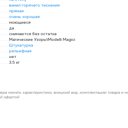
винил горячего тиснения
прямая
очень хорошая
моющиеся
да
снимаются без остатка
Магические Узоры\Modelli Magici
Штукатурка
рельефная
нет
3.5 кг
лера менять характеристики, внешний вид, комплектацию товара и м
ой офертой