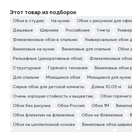
Этот товар из подборок
Обои в студию
На кухню
Обои с рисунком для офи
Дешевые
Широкие
Российские
1 метр
Универ
Флизелиновые обои в спальню
Универсальные обои д
Виниловые на кухню
Виниловые для спальни
Обои 
Рельефные (декоративные обои)
Флизелиновые обои
Структурные
Горячего тиснения
Виниловые обои 
Для спальни
Моющиеся обои
Моющиеся для кухни
Серые обои для детской комнаты
Длина 10.05 м
Ш
Очень хорошая стойкость к выцветаю
Обои горячего
Обои без рисунка
Обои Россия
Обои 1М
Винило
Обои флизелин на флизелине
Обои на Флизелине
Обои на целлюлозной основе
Виниловые обои ширина