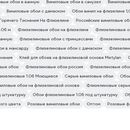
овые обои в ванную
Виниловые обои в санузел
Виниловые
Виниловые обои с дамаском
Обои винил на флизелине 1
Горячего Тиснения На Флизелине
Российские виниловые об
.06 м
Флизелиновые обои на флизелине
Флизелиновые о
ванную
Флизелиновые обои с принцессами
Флизелиновые
ои в мансарду
Флизелиновые обои с дамаском
Флизелино
снения
Клей для обоев на флизелиновой основе Metylan
вые обои
Флизелиновые обои россия
Флизелиновые обои
изелиновые 1.06 Моющиеся
Серые виниловые обои
Обои
иловые обои на флизелиновой основе
Флизелиновые серы
д штукатурку
Обои флизелиновые 1.06 под штукатурку
Об
ого цвета
Розовые виниловые обои
Оптом
Розовые ф