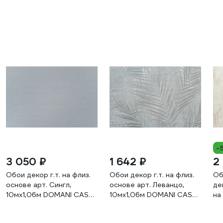
-
3 050 ₽
1 642 ₽
2
Обои декор г.т. на флиз.
Обои декор г.т. на флиз.
Об
основе арт. Сингл,
основе арт. Леванцо,
де
10мх1,06м DOMANI CASA
10мх1,06м DOMANI CASA
на
11371-07 11371-07 11371-
11375-02 11375-02 11375-
Он
07
02