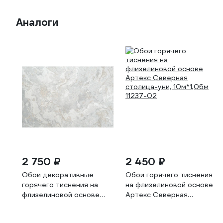
Аналоги
2 750 ₽
2 450 ₽
Обои декоративные
Обои горячего тиснения
горячего тиснения на
на флизелиновой основе
флизелиновой основе
Артекс Северная
Артекс арт. Персия-уни,
столица-уни, 10м*1,06м
10х1.06 м 11106-03
11237-02