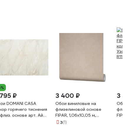
5%
 795 ₽
3 400 ₽
3 59
ои DOMANI CASA
Обои виниловые на
Обои в
кор горячего тиснения
флизелиновой основе
флизел
 флиз. основе арт. Айс
FIPAR, 1,06x10,05 м,
FIPAR, 
икс, 10мх1,06м 11181-02
коллекция Номер Один /
коллек
3
(1)
Numero Uno R3047R
Узоры /