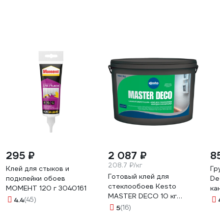
295 ₽
2 087 ₽
8
208.7 ₽/кг
Клей для стыков и
Гр
Готовый клей для
подклейки обоев
De
стеклообоев Kesto
МОМЕНТ 120 г 3040161
ка
MASTER DECO 10 кг
4.4
(45)
80645
5
(16)