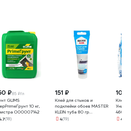
R11870
50 ₽
151 ₽
108 
85 ₽/л
унт GLIMS
Клей для стыков и
Клей д
epPrimeГрунт 10 кг,
подклейки обоев MASTER
Универ
нистра О00007142
KLEIN туба 80 гр
460713
11605688
4.7
(18)
4
(19)
4.9
(1