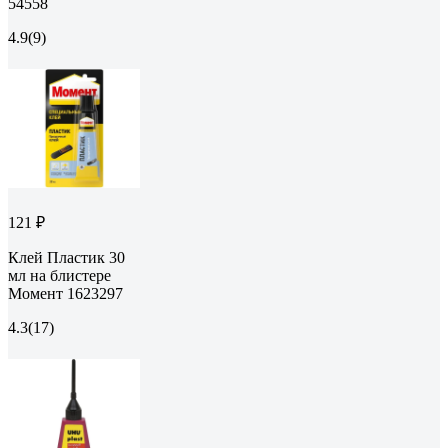
54558
4.9
(9)
121 ₽
Клей Пластик 30
мл на блистере
Момент 1623297
4.3
(17)