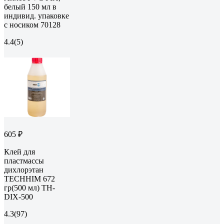
белый 150 мл в
индивид. упаковке
с носиком 70128
4.4
(5)
605 ₽
Клей для
пластмассы
дихлорэтан
TECHHIM 672
гр(500 мл) TH-
DIX-500
4.3
(97)