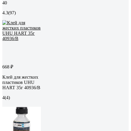
40
4.3
(97)
668 ₽
Клей для жестких
пластиков UHU
HART 35г 40936/B
4
(4)