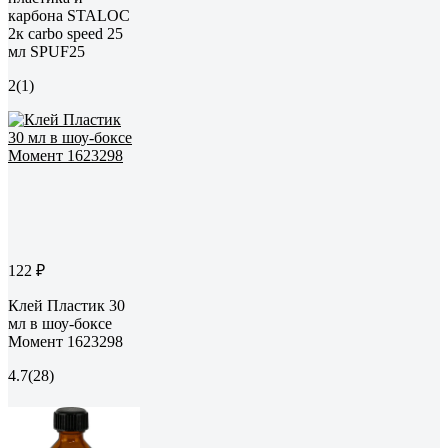
карбона STALOC
2к carbo speed 25
мл SPUF25
2
(1)
122 ₽
Клей Пластик 30
мл в шоу-боксе
Момент 1623298
4.7
(28)