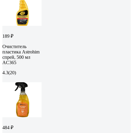
189 ₽
Очиститель
пластика Astrohim
спрей, 500 мл
AC365
4.3
(20)
484 ₽