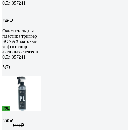
746 ₽
Очиститель для
пластика триггер
SONAX матовый
эффект спорт
активная свежесть
0,5л 357241
5
(7)
-9%
550 ₽
604 ₽