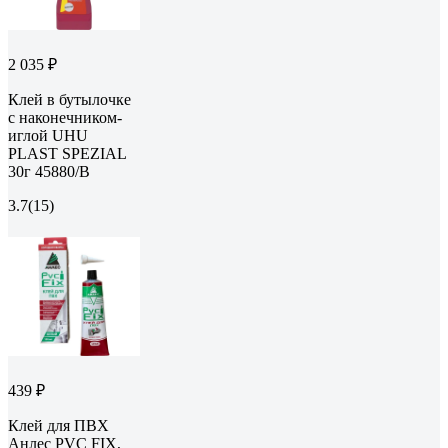
2 035 ₽
Клей в бутылочке
с наконечником-
иглой UHU
PLAST SPEZIAL
30г 45880/B
3.7
(15)
439 ₽
Клей для ПВХ
Анлес PVC FIX,