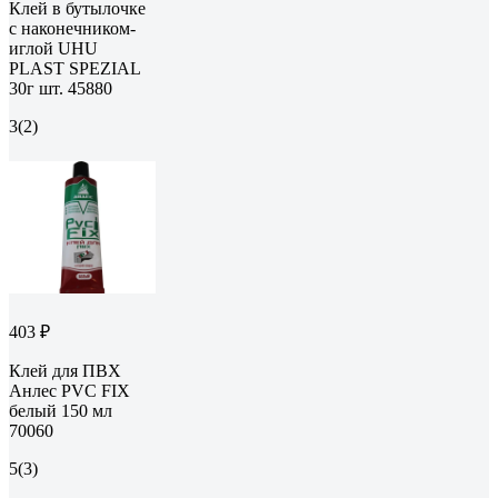
Клей в бутылочке
с наконечником-
иглой UHU
PLAST SPEZIAL
30г шт. 45880
3
(2)
403 ₽
Клей для ПВХ
Анлес PVC FIX
белый 150 мл
70060
5
(3)