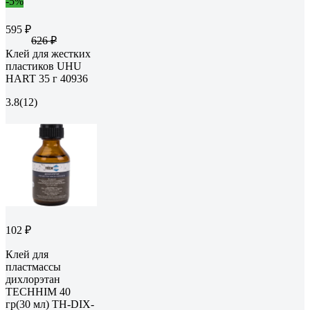
-5%
595 ₽
626 ₽
Клей для жестких
пластиков UHU
HART 35 г 40936
3.8
(12)
102 ₽
Клей для
пластмассы
дихлорэтан
TECHHIM 40
гр(30 мл) TH-DIX-