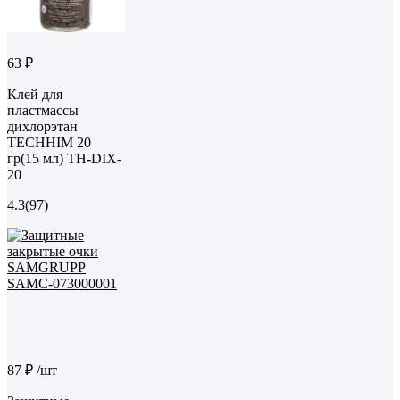
63 ₽
Клей для
пластмассы
дихлорэтан
TECHHIM 20
гр(15 мл) TH-DIX-
20
4.3
(97)
87 ₽
/шт