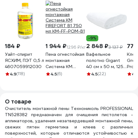
-9%
184 ₽
1 944 ₽
2 848 ₽
774
1296 ₽/кг
3 137 ₽
Уайт-спирит
Пена огнестойкая
Вафельное
Клей
ЯСХИМ, ПЭТ 0,5 л
монтажная
полотно Gigant
Gree
4607059912030
Система КМ
40 см х 50 м, 125
Profes
FIREFORT B1 750
г/м2 GVL-200
клад
4.9
(118)
4.5
(6)
4.5
(22)
4.
мл KM-FF-POM-B1
850м
О товаре
Очиститель монтажной пены Технониколь PROFESSIONAL
TN528382 предназначен для очищения пистолетов -
апликаторов, удаления незатвердевшей монтажной пены,
свежих пятен герметика и клеев с различных
поверхностей, которые отличаются устойчивостью к