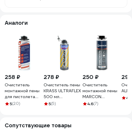
Аналоги
258 ₽
278 ₽
250 ₽
295
Очиститель
Очиститель пены
Очиститель
Очис
монтажной пены
KRASS ULTRAFLEX
монтажной пены
ALFA
для пистолета
500 мл
MARCON
4.
всесезонный
90005173296
OMP.MAR.UN
5
(20)
5
(5)
4.6
(7)
SILMAC, 500 мл,
бесцветный PF-
0008/131/759
Сопутствующие товары