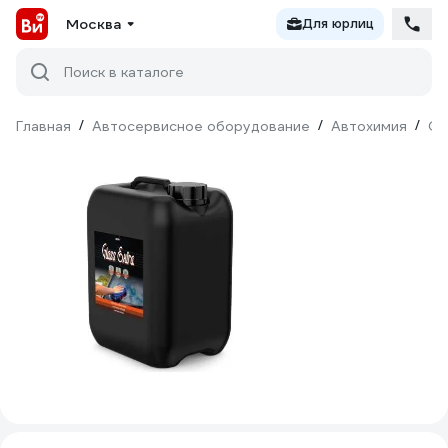
Москва
Для юрлиц
Поиск в каталоге
Главная
/
Автосервисное оборудование
/
Автохимия
/
Оч