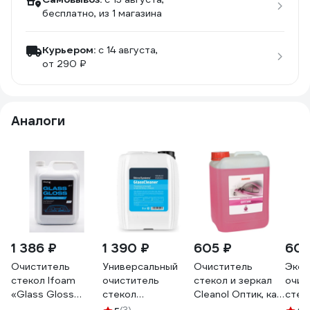
бесплатно
, из 1 магазина
Курьером:
c 14 августа,
от 290 ₽
Аналоги
1 386 ₽
1 390 ₽
605 ₽
605
Очиститель
Универсальный
Очиститель
Эксп
стекол Ifoam
очиститель
стекол и зеркал
очис
«Glass Gloss
стекол
Cleanol Оптик, кан.
стек
Concentrate»
GlassCleaner
5кг.
Syst