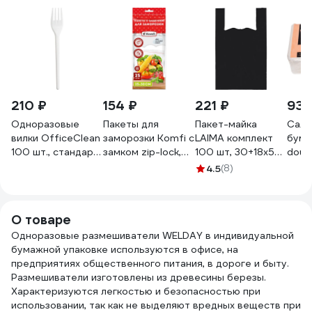
210 ₽
154 ₽
221 ₽
93 
Одноразовые
Пакеты для
Пакет-майка
Салф
вилки OfficeClean
заморозки Komfi с
LAIMA комплект
бум
100 шт., стандарт,
замком zip-lock,
100 шт, 30+18x55,
doub
белые, 16.5 см
ПВД, 25x30 см
ПНД черный, 15
лист
4.5
(8)
261873/И
116975
мкм 700789
4612
00-
О товаре
Одноразовые размешиватели WELDAY в индивидуальной
бумажной упаковке используются в офисе, на
предприятиях общественного питания, в дороге и быту.
Размешиватели изготовлены из древесины березы.
Характеризуются легкостью и безопасностью при
использовании, так как не выделяют вредных веществ при