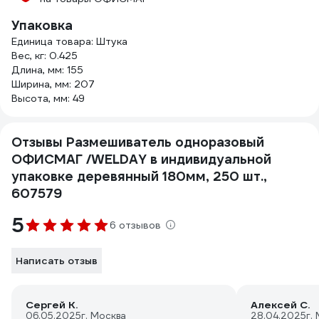
Упаковка
Единица товара: Штука
Вес, кг: 0.425
Длина, мм: 155
Ширина, мм: 207
Высота, мм: 49
Отзывы Размешиватель одноразовый
ОФИСМАГ /WELDAY в индивидуальной
упаковке деревянный 180мм, 250 шт.,
607579
5
6 отзывов
Написать отзыв
Сергей К.
Алексей С.
06.05.2025
г. Москва
28.04.2025
г.