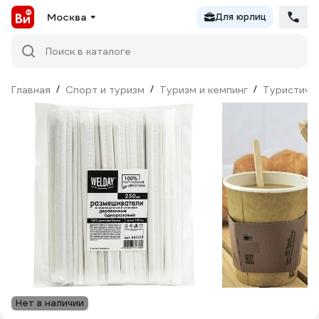
Москва
Для юрлиц
Поиск в каталоге
Главная
/
Спорт и туризм
/
Туризм и кемпинг
/
Туристиче
Нет в наличии