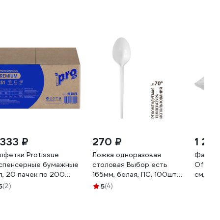
 333 ₽
270 ₽
1 20
лфетки Protissue
Ложка одноразовая
Фасово
спенсерные бумажные
столовая Выбор есть
Office
л, 20 пачек по 200
165мм, белая, ПС, 100шт
см, 35
стов, С-251
662002
5
(2)
5
(4)