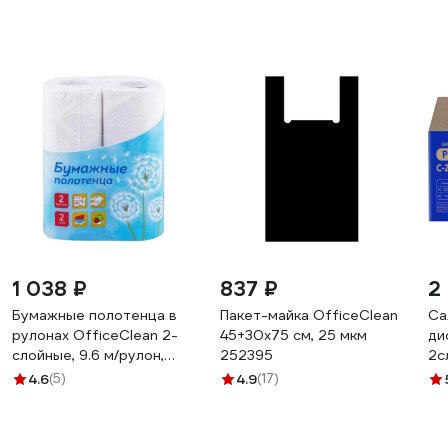
1 038 ₽
837 ₽
2
Бумажные полотенца в
Пакет-майка OfficeClean
Са
рулонах OfficeClean 2-
45+30х75 см, 25 мкм
ди
слойные, 9.6 м/рулон,
252395
2с
белые 249813
ли
4.6
(5)
4.9
(17)