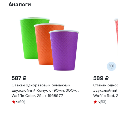
Аналоги
587 ₽
589 ₽
Стакан одноразовый бумажный
Стакан одно
двухслойный Комус d-90мм, 300мл,
двухслойный
Waffle Color, 25шт 1968577
Waffle Red, 
5
(60)
5
(53)