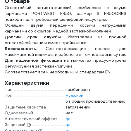
О товаре
Огнестойкий антистатический комбинезон с двумя
карманами PORTWEST FR50, размер S FR50ORRS
подходит для требований шельфовой индустрии.
Оснащен двумя передними косыми нагрудными
карманами со скрытой медной застежкой-молнией.
Долгий срок службы.
Изготовлен из прочной
огнестойкой ткани и имеет тройные швы.
Безопасность.
Светоотражающие полосы для
максимальной видимости рабочего в темное время суток.
Для надежной фиксации
на манжетах предусмотрена
регулируемая застежка-липучка.
Соответствует всем необходимым стандартам EN.
Характеристики
Тип
комбинезон
Пол
мужской
от общих производственных
Защитные свойства
загрязнений
Одноразовый
нет
Антистатический эффект
да
Защитный
да
Костюм маляра
да