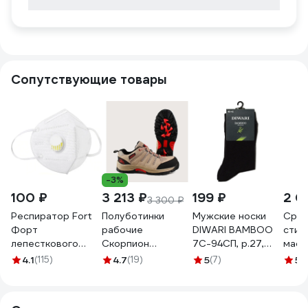
Сопутствующие товары
-3%
100 ₽
3 213 ₽
199 ₽
2 0
3 300 ₽
Респиратор Fort
Полуботинки
Мужские носки
Сред
Форт
рабочие
DIWARI BAMBOO
стир
лепесткового
Скорпион
7С-94СП, р.27,
масл
типа с клапаном
"Пионер"
000 черный
ABCL
4.1
(115)
4.7
(19)
5
(7)
5
(
выдоха KN95 FFP2
бежевые, размер
1001330110030012000
5л
00501455929
43 2200
4690