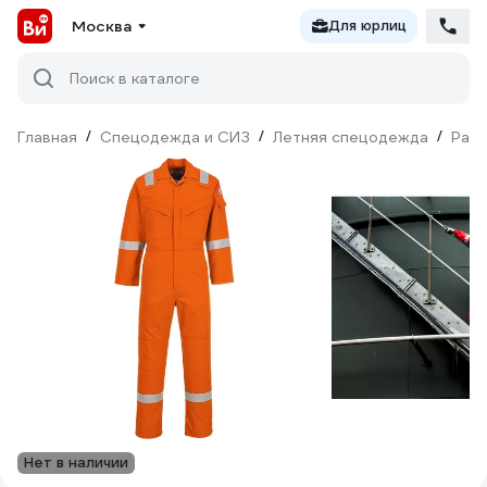
Москва
Для юрлиц
Поиск в каталоге
Главная
/
Спецодежда и СИЗ
/
Летняя спецодежда
/
Рабо
Нет в наличии