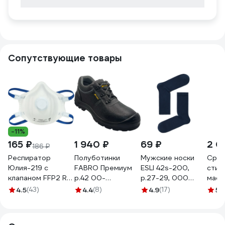
Сопутствующие товары
-11%
165 ₽
1 940 ₽
69 ₽
2 0
186 ₽
Респиратор
Полуботинки
Мужские носки
Сред
Юлия-219 с
FABRO Премиум
ESLI 42s-200,
стир
клапаном FFP2 RD
р.42 00-
р.27-29, 000
масл
Респираторный
00001333
темно-синий
ABCL
4.5
(43)
4.4
(8)
4.9
(17)
5
(
комплекс 20478
100133152004048000
5л
4690