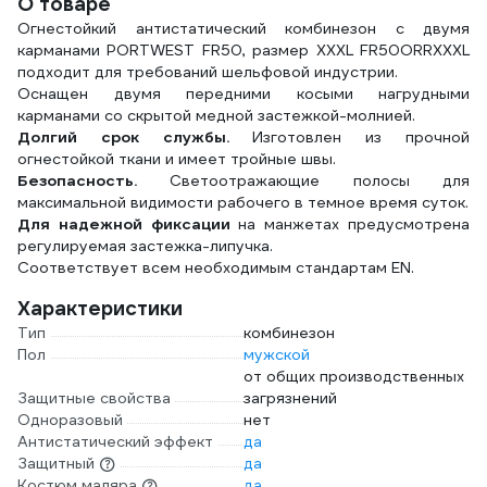
О товаре
Огнестойкий антистатический комбинезон с двумя
карманами PORTWEST FR50, размер XXXL FR50ORRXXXL
подходит для требований шельфовой индустрии.
Оснащен двумя передними косыми нагрудными
карманами со скрытой медной застежкой-молнией.
Долгий срок службы.
Изготовлен из прочной
огнестойкой ткани и имеет тройные швы.
Безопасность.
Светоотражающие полосы для
максимальной видимости рабочего в темное время суток.
Для надежной фиксации
на манжетах предусмотрена
регулируемая застежка-липучка.
Соответствует всем необходимым стандартам EN.
Характеристики
Тип
комбинезон
Пол
мужской
от общих производственных
Защитные свойства
загрязнений
Одноразовый
нет
Антистатический эффект
да
Защитный
да
Костюм маляра
да