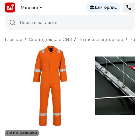
Москва
Для юрлиц
Поиск в каталоге
Главная
/
Спецодежда и СИЗ
/
Летняя спецодежда
/
Рабо
Нет в наличии