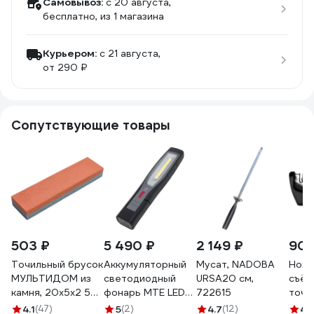
Самовывоз:
c 20 августа,
бесплатно
, из 1 магазина
Курьером:
c 21 августа,
от 290 ₽
Сопутствующие товары
503 ₽
5 490 ₽
2 149 ₽
902
Точильный брусок
Аккумуляторный
Мусат, NADOBA
Ноже
МУЛЬТИДОМ из
светодиодный
URSA20 см,
съём
камня, 20х5х2 5
фонарь MTE LED
722615
точи
см VL60-73
ergopower boost
поло
4.1
(47)
5
(2)
4.7
(12)
4.