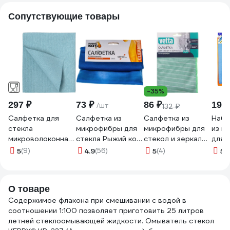
Сопутствующие товары
-35%
297 ₽
73 ₽
86 ₽
191 
/шт
132 ₽
Салфетка для
Салфетка из
Салфетка из
Набо
стекла
микрофибры для
микрофибры для
из м
микроволоконная
стекла Рыжий кот
стекол и зеркал
для 
ПУ HQ profiline
CM-05 40х40 см
VETTA с
зерк
5
(9)
4.9
(56)
5
(4)
5
(
35х40 см синяя
280102
бамбуковым
шт.,
73612
волокном,
30х3
30x40см, 300г/
О товаре
кв.м 448-230
Содержимое флакона при смешивании с водой в
соотношении 1:100 позволяет приготовить 25 литров
летней стеклоомывающей жидкости. Омыватель стекол