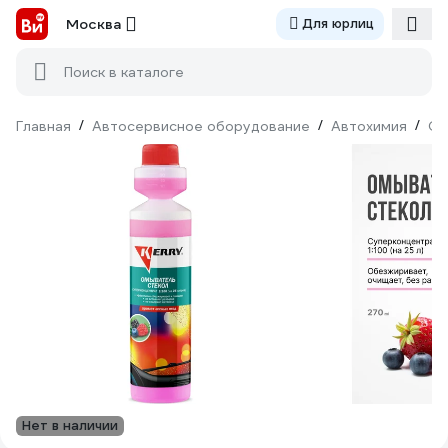
Москва
Для юрлиц
Поиск в каталоге
Главная
/
Автосервисное оборудование
/
Автохимия
/
Оч
Нет в наличии