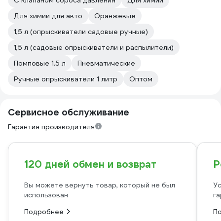
С клапаном сброса давления
Для химии
Для химии для авто
Оранжевые
1,5 л (опрыскиватели садовые ручные)
1,5 л (садовые опрыскиватели и распылители)
Помповые 1.5 л
Пневматические
Ручные опрыскиватели 1 литр
Оптом
Сервисное обслуживание
Гарантия производителя
120 дней обмен и возврат
Р
Вы можете вернуть товар, который не был
Ус
использован
га
Подробнее
П