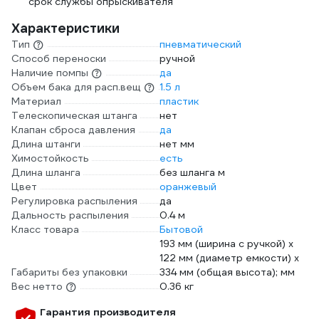
срок службы опрыскивателя
Характеристики
Тип
пневматический
Способ переноски
ручной
Наличие помпы
да
Объем бака для расп.вещ
1.5 л
Материал
пластик
Телескопическая штанга
нет
Клапан сброса давления
да
Длина штанги
нет мм
Химостойкость
есть
Длина шланга
без шланга м
Цвет
оранжевый
Регулировка распыления
да
Дальность распыления
0.4 м
Класс товара
Бытовой
193 мм (ширина с ручкой) х
122 мм (диаметр емкости) х
Габариты без упаковки
334 мм (общая высота); мм
Вес нетто
0.36 кг
Гарантия производителя