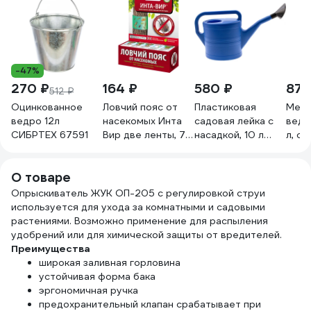
-47%
270 ₽
164 ₽
580 ₽
870
512 ₽
Оцинкованное
Ловчий пояс от
Пластиковая
Мета
ведро 12л
насекомых Инта
садовая лейка с
ведр
СИБРТЕХ 67591
Вир две ленты, 75
насадкой, 10 л
л, с
см Сз0100ИНТ02
РемоКолор 64-0-
обру
210
О товаре
Опрыскиватель ЖУК ОП-205 с регулировкой струи
используется для ухода за комнатными и садовыми
растениями. Возможно применение для распыления
удобрений или для химической защиты от вредителей.
Преимущества
широкая заливная горловина
устойчивая форма бака
эргономичная ручка
предохранительный клапан срабатывает при