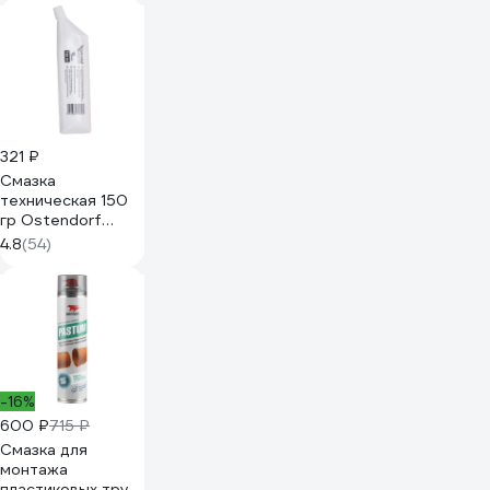
40 мм, одинарное,
с ухом, в упаковке
5 шт. TR40-1-
YPTL6P(5)
321 ₽
Смазка
техническая 150
гр Ostendorf
881800
4.8
(54)
-16%
600 ₽
715 ₽
Смазка для
монтажа
пластиковых труб