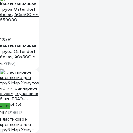
20019
125 ₽
Канализационная
труба Ostendorf
белая, 40x500 мм
559080
4.7
(146)
-10%
167 ₽
186 ₽
Пластиковое
крепление для
труб Мир Хомутов