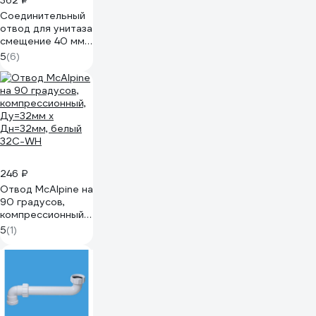
362 ₽
Соединительный
отвод для унитаза
смещение 40 мм
Unicorn T50
5
(6)
246 ₽
Отвод McAlpine на
90 градусов,
компрессионный,
Ду=32мм х
5
(1)
Дн=32мм, белый
32C-WH