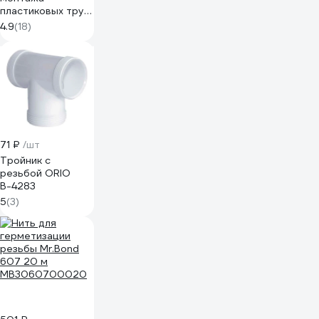
пластиковых труб
ПВХ Mr.Bond 907
4.9
(18)
MB4090700210
71 ₽
/шт
Тройник с
резьбой ORIO
В-4283
5
(3)