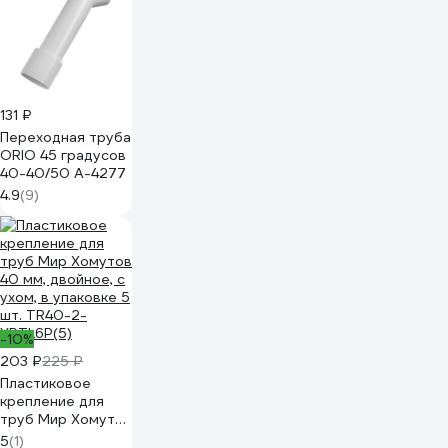
131 ₽
Переходная труба
ORIO 45 градусов
40-40/50 А-4277
4.9
(9)
-10%
203 ₽
225 ₽
Пластиковое
крепление для
труб Мир Хомутов
40 мм, двойное, с
5
(1)