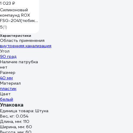
1 023 ₽
Силиконовый
компаунд ROX
FSG-2041(тюбик
200 грамм) R744
5
(1)
Характеристики
Область применения
внутренняя канализация
Угол
90 град
Наличие патрубка
нет
Размер
40 мм
Материал
пластик
Цвет
белый
Упаковка
Единица товара: Штука
Вес, кг: 0.054
Длина, мм: 110
Ширина, мм: 60
Высота, мм: 60