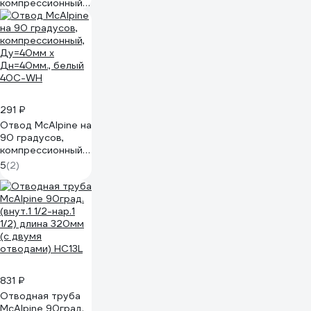
компрессионный
Ду=50мм х
Ду=50мм., белый
50A-WH
291 ₽
Отвод McAlpine на
90 градусов,
компрессионный,
Ду=40мм х
5
(2)
Дн=40мм., белый
40C-WH
831 ₽
Отводная труба
McAlpine 90град.