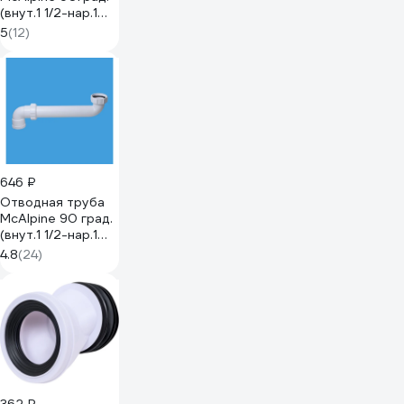
(внут.1 1/2-нар.1
1/2) длина 320мм
5
(12)
(с двумя
отводами) HC13L
646 ₽
Отводная труба
McAlpine 90 град.
(внут.1 1/2-нар.1
1/2) длина 285 мм
4.8
(24)
HC13