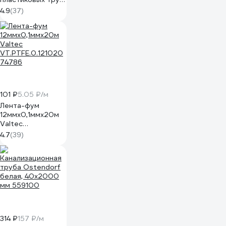
системы
4.9
(37)
канализации
ВМПАВТО
PASTUM 400мл
флакон-аэрозоль
8111
101 ₽
5.05 ₽/м
Лента-фум
12ммх0,1ммх20м
Valtec
VT.PTFE.0.121020
4.7
(39)
74786
314 ₽
157 ₽/м