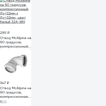
Ду=40мм х
Ду=40мм., белый
40A-WH
295 ₽
Отвод McAlpine на
90 градусов,
компрессионный,
Ду=32мм х
Ду=32мм., цвет
белый 32A-WH
347 ₽
Отвод McAlpine на
90 градусов,
компрессионная, 1
1/4 вн х Ду=32 мм.,
5
(2)
белый 32FS-WH