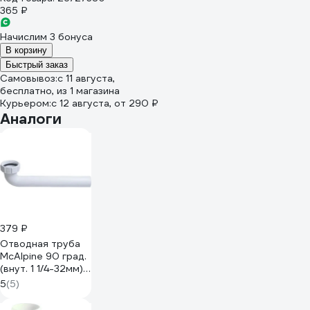
365 ₽
Начислим 3 бонуса
В корзину
Быстрый заказ
Самовывоз:
c 11 августа,
бесплатно
, из 1 магазина
Курьером:
c 12 августа,
от 290 ₽
Аналоги
379 ₽
Отводная труба
McAlpine 90 град.
(внут. 1 1/4-32мм)
длина 212 мм
5
(5)
HC12-32