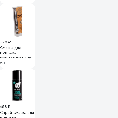
ухом, в упаковке 5
шт. TR40-2-
YPTL6P(5)
228 ₽
Смазка для
монтажа
пластиковых труб
FORA 250 мл
5
(11)
006140601
458 ₽
Спрей-смазка для
монтажа