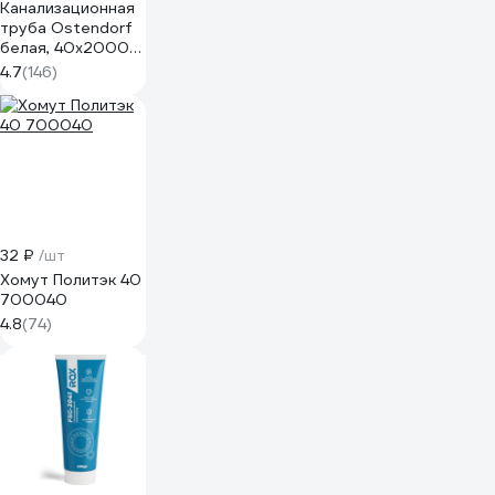
Канализационная
труба Ostendorf
белая, 40x2000
мм 559100
4.7
(146)
32 ₽
/шт
Хомут Политэк 40
700040
4.8
(74)