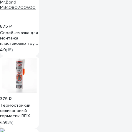
875 ₽
Спрей-смазка для
монтажа
пластиковых труб
Mr.Bond
4.9
(18)
MB4090700400
375 ₽
Термостойкий
силиконовый
герметик IRFIX
TERMOSIL, 310мл,
4.9
(34)
красный, арт.
производителя: