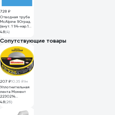
728 ₽
Отводная труба
McAlpine 90град.
(внут. 1 1/4-нар.1
1/4) длина 232 мм
4.8
(4)
HC13-32
Сопутствующие товары
207 ₽
10.35 ₽/м
Уплотнительная
лента Момент
2230214
тефлоновая, ФУМ,
4.8
(26)
20 м 3049500