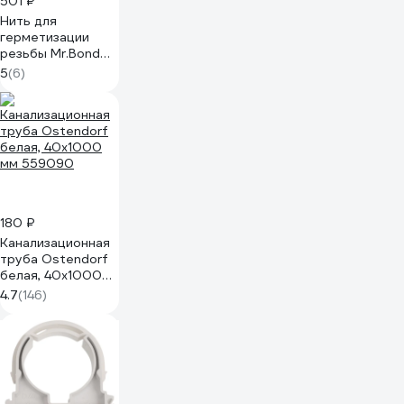
501 ₽
Нить для
герметизации
резьбы Mr.Bond
607 20 м
5
(6)
MB3060700020
180 ₽
Канализационная
труба Ostendorf
белая, 40x1000
мм 559090
4.7
(146)