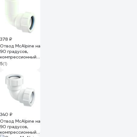
378 ₽
Отвод McAlpine на
90 градусов,
компрессионный,
Ду=50мм х
5
(1)
Дн=50мм., белый
50C-WH
340 ₽
Отвод McAlpine на
90 градусов,
компрессионный,