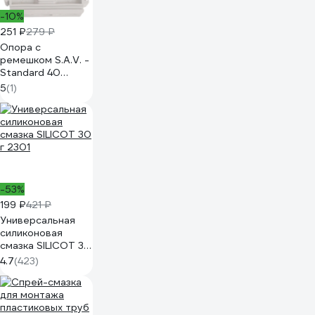
-10%
251 ₽
279 ₽
Опора с
ремешком S.A.V. -
Standard 40
(белый) 25 шт.
5
(1)
51340
-53%
199 ₽
421 ₽
Универсальная
силиконовая
смазка SILICOT 30
г 2301
4.7
(423)