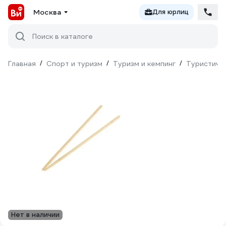
Москва
Для юрлиц
Поиск в каталоге
Главная
/
Спорт и туризм
/
Туризм и кемпинг
/
Туристиче
Нет в наличии