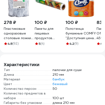
278 ₽
100 ₽
100 ₽
837
Пластиковые
Пакеты для
Полотенца
Паке
одноразовые
пищевых
бумажные COMFY
Offi
столовые ложки
продуктов
"Доступная цена"
45+3
ЛАЙМА Бюджет,
PERFECTO LINEA
2-сл. 2 рул./вл.12
мкм 
4.8
(92)
5
(4)
4.2
(9)
4.
комплект 100 шт,
100 шт 46-352510
1-7538
65 мм 600947
Характеристики
Тип
палочки для суши
Длина
210 мм
Материал
бамбук
Цвет
бежевый
Количество персон
50
Количество предметов в
наборе
100 шт
Габариты без упаковки
длина 210 мм