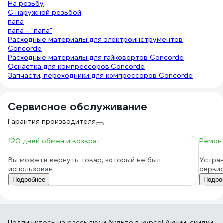
На резьбу
С наружной резьбой
папа
папа - "папа"
Расходные материалы для электроинструментов
Concorde
Расходные материалы для гайковертов Concorde
Оснастка для компрессоров Concorde
Запчасти, переходники для компрессоров Concorde
Сервисное обслуживание
Гарантия производителя
120 дней обмен и возврат
Ремонт
Вы можете вернуть товар, который не был
Устран
использован
серви
Подробнее
Подро
Подпишитесь
на рассылку
и будьте в курсе! Акции, скидки,