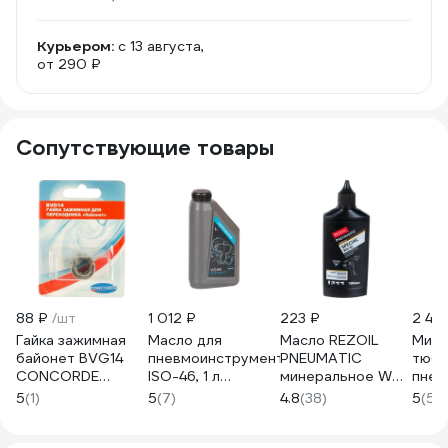
Курьером:
c 13 августа,
от 290 ₽
Сопутствующие товары
88 ₽
/шт
1 012 ₽
223 ₽
2 40
Гайка зажимная
Масло для
Масло REZOIL
Мини
байонет BVG14
пневмоинструмента
PNEUMATIC
тюби
CONCORDE
ISO-46, 1 л
минеральное WH-
пнев
6619288
NORDBERG NHA46
45 0.1 л Rezer
MIGH
5
(1)
5
(7)
4.8
(38)
5
(5)
03.008.00016
SG-1