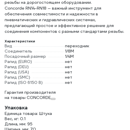
резьбы на дорогостоящем оборудовании.
Concorde RN14-RN18 — важный инструмент для
обеспечения совместимости и надежности в
пневматических и гидравлических системах,
предлагающий простое и эффективное решение для
соединения компонентов с разными стандартами резьбы.
Характеристики
Вид
переходник
Соединитель
1/8М
Посадочный размер
1/4М
Рапид (EURO)
нет
Рапид (DEU)
нет
Рапид (USA)
нет
Рапид (SMC)
нет
Рапид (ISO 6150 B)
нет
Гарантия производителя
на товары CONCORDE
Упаковка
Единица товара: Штука
Вес, кг: 0.1
Длина, мм: 95
Ширина, мм: 70