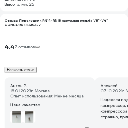
Высота, мм: 25
Отзывы Переходник RN14-RN18 наружная резьба 1/8"-1/4"
CONCORDE 6619327
4.4
7 отзывов
Написать отзыв
Антон Р.
Алексей
18.01.2023
г. Москва
07.10.2021
г.
Опыт использования: Менее месяца
Надеялся по
Цена качество
компрессор, 
компрессора 5
страшно, при