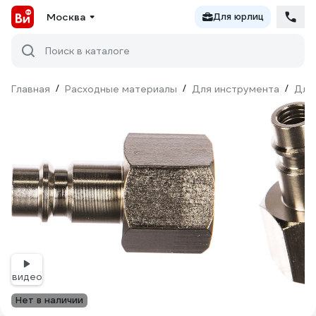
Москва
Для юрлиц
Поиск в каталоге
Главная
/
Расходные материалы
/
Для инструмента
/
Для
видео
Нет в наличии