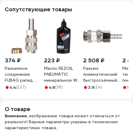
Сопутствующие товары
374 ₽
223 ₽
2 508 ₽
2 4
Разъемное
Масло REZOIL
Разъем
Мини
соединение
PNEUMATIC
пневматический
тюби
FUBAG рапид
минеральное WH-
быстросъёмный
пнев
муфта _елочка
45 0.1 л Rezer
ёлка 8 мм ДАЛИ-
MIGH
4.4
(227)
4.8
(38)
3.9
(24)
5
(
10мм с обжимным
03.008.00016
авто DA-00583
SG-1
кольцом 15x18мм
180122
О товаре
Внимание,
изображение товара может отличаться от
реального! Верные параметры указаны в технических
характеристиках товара.