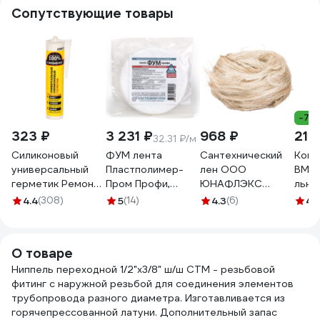
Сопутствующие товары
-7%
323 ₽
3 231 ₽
968 ₽
210
32.31 ₽/м
Силиконовый
ФУМ лента
Сантехнический
Комп
универсальный
Пластполимер-
лен ООО
ВМП
герметик Ремонт
Пром Профи,
ЮНАФЛЭКС
льно
на 100%
0,1х15 мм, 100 м
ЭКСТРА 500 гр Л/
H2O 
4.4
(308)
5
(14)
4.3
(6)
4.
бесцветный
ЗВ-00001594
С50019
15г 
RUTDE26063/H1619
О товаре
Ниппель переходной 1/2"x3/8" ш/ш CTM - резьбовой
фитинг с наружной резьбой для соединения элементов
трубопровода разного диаметра. Изготавливается из
горячепрессованной латуни. Дополнительный запас