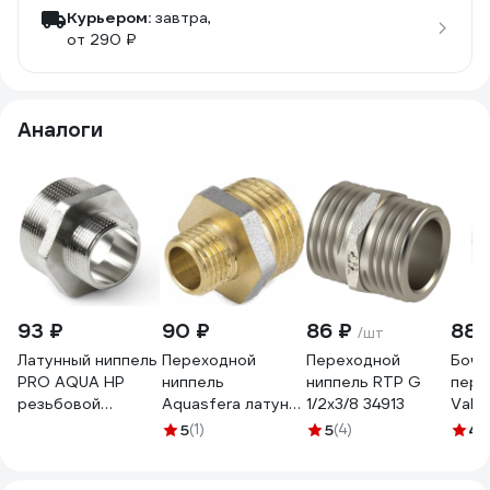
Курьером:
завтра,
от 290 ₽
Аналоги
93 ₽
90 ₽
86 ₽
88 
/шт
Латунный ниппель
Переходной
Переходной
Боча
PRO AQUA НР
ниппель
ниппель RTP G
пере
резьбовой
Aquasfera латунь
1/2х3/8 34913
Valte
переходной
никелированная,
VTR.
5
(1)
5
(4)
4.
1/2x3/8 06-M15-
Ду15х10 НР 9023-
7656
M10x
02 027-8971