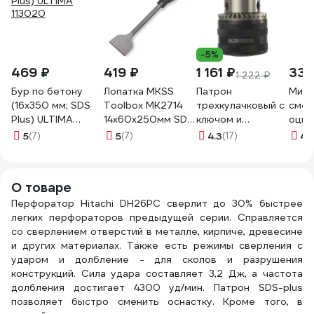
-5%
469 ₽
419 ₽
1 161 ₽
330
1 222 ₽
Бур по бетону
Лопатка MKSS
Патрон
Микс
(16х350 мм; SDS
Toolbox MK2714
трехкулачковый с
смес
Plus) ULTIMA
14x60x250мм SDS
ключом и
оцин
113020
plus МКSS
переходником
(60х
5
(7)
5
(7)
4.3
(17)
4.
MK27146025
SDS+ 099 Мастер
SDS+
(3-16 мм; 1/2 -
6040
20UNF)
О товаре
Профоснастка
Перфоратор Hitachi DH26PC сверлит до 30% быстрее
70206007
легких перфораторов предыдущей серии. Справляется
со сверлением отверстий в металле, кирпиче, древесине
и других материалах. Также есть режимы сверления с
ударом и долбление - для сколов и разрушения
конструкций. Сила удара составляет 3,2 Дж, а частота
долбления достигает 4300 уд/мин. Патрон SDS-plus
позволяет быстро сменить оснастку. Кроме того, в