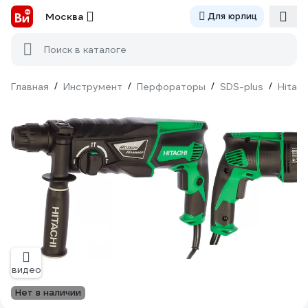
Москва
Для юрлиц
Поиск в каталоге
Главная
/
Инструмент
/
Перфораторы
/
SDS-plus
/
Hitach
видео
Нет в наличии