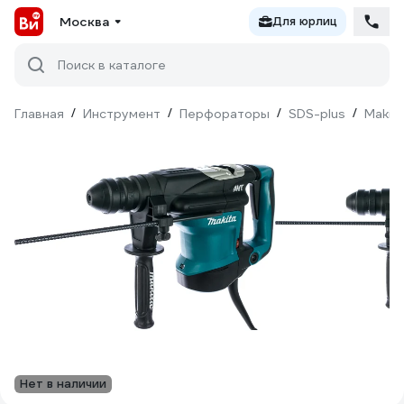
Москва
Для юрлиц
Поиск в каталоге
Главная
/
Инструмент
/
Перфораторы
/
SDS-plus
/
Makit
Нет в наличии