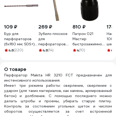
109 ₽
269 ₽
810 ₽
178
Бур для
Зубило плоское
Патрон 021
Наса
перфораторов
для
Мастер
100x
(6х160 мм; SDS+)
перфораторов
быстрозажимной
шест
Makita D-00066
SDS-Plus (200 мм)
(2-13 мм; 1/2 -
хвос
4.8
(220)
4.8
(14)
4
(10)
4.
СИБИН 29242-20
20UNF; адаптер
KR-9
SDS plus)
Профоснастка
О товаре
70102001
Перфоратор Makita HR 3210 FCT предназначен для
инстенсивного использования.
Имеет три режима работы: сверление, сверление с
ударом (для таких материалов, как камень, армированный
бетон) и долбление. С помощью последнего можно
делать штробы и проемы, убирать старую плитку.
Контроль за состоянием угольных щеток и числом
оборотов осуществляется за счет встроенной