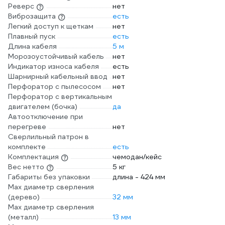
Реверс
нет
Виброзащита
есть
Легкий доступ к щеткам
нет
Плавный пуск
есть
Длина кабеля
5 м
Морозоустойчивый кабель
нет
Индикатор износа кабеля
есть
Шарнирный кабельный ввод
нет
Перфоратор с пылесосом
нет
Перфоратор с вертикальным
двигателем (бочка)
да
Автоотключение при
перегреве
нет
Сверлильный патрон в
комплекте
есть
Комплектация
чемодан/кейс
Вес нетто
5 кг
Габариты без упаковки
длина - 424 мм
Мах диаметр сверления
(дерево)
32 мм
Max диаметр сверления
(металл)
13 мм