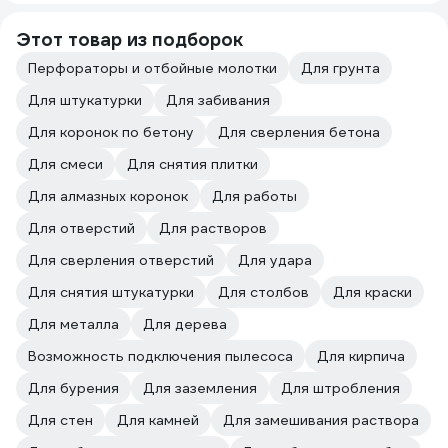
Этот товар из подборок
Перфораторы и отбойные молотки
Для грунта
Для штукатурки
Для забивания
Для коронок по бетону
Для сверления бетона
Для смеси
Для снятия плитки
Для алмазных коронок
Для работы
Для отверстий
Для растворов
Для сверления отверстий
Для удара
Для снятия штукатурки
Для столбов
Для краски
Для металла
Для дерева
Возможность подключения пылесоса
Для кирпича
Для бурения
Для заземления
Для штробления
Для стен
Для камней
Для замешивания раствора