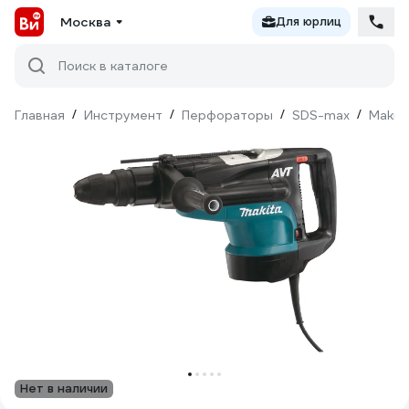
Москва
Для юрлиц
Поиск в каталоге
Главная
/
Инструмент
/
Перфораторы
/
SDS-max
/
Makit
Нет в наличии