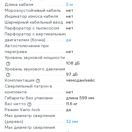
Длина кабеля
5 м
Морозоустойчивый кабель
нет
Индикатор износа кабеля
нет
Шарнирный кабельный ввод
нет
Перфоратор с пылесосом
нет
Перфоратор с вертикальным
двигателем (бочка)
да
Автоотключение при
перегреве
нет
Уровень звуковой мощности
108 дБ
Уровень звукового давления
97 дБ
Комплектация
чемодан/кейс
Сверлильный патрон в
комплекте
нет
Габариты без упаковки
длина 599 мм
Вес нетто
11.6 кг
Режим Vario-lock
да
Мах диаметр сверления
(дерево)
32 мм
Max диаметр сверления