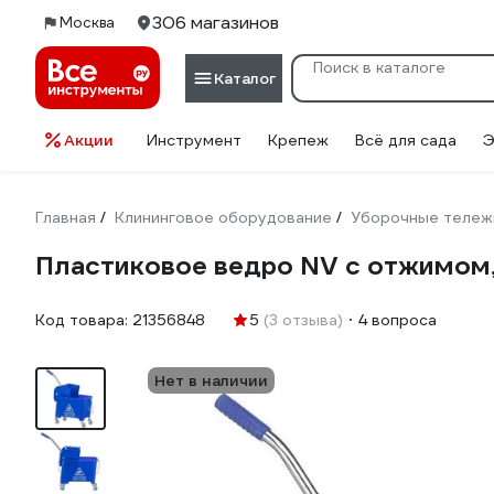
306 магазинов
Москва
Каталог
Акции
Инструмент
Крепеж
Всё для сада
Э
Главная
Клининговое оборудование
Уборочные тележ
/
/
Пластиковое ведро NV с отжимом,
Код товара:
21356848
5
(3 отзыва)
4 вопроса
Нет в наличии