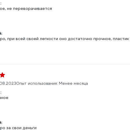
:
ное, не переворачивается
л
:
о, при всей своей легкости оно достаточно прочное, пластик
08.2023
Опыт использования: Менее месяца
:
чное
л
:
ро за свои деньги