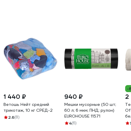
-
1 440 ₽
940 ₽
2
Ветошь Нейт средний
Мешки мусорные (50 шт;
Те
трикотаж, 10 кг СРЕД-2
60 л; 6 мкм; ПНД; рулон)
Of
EUROHOUSE 11571
бе
2.6
(8)
Т
4
(6)