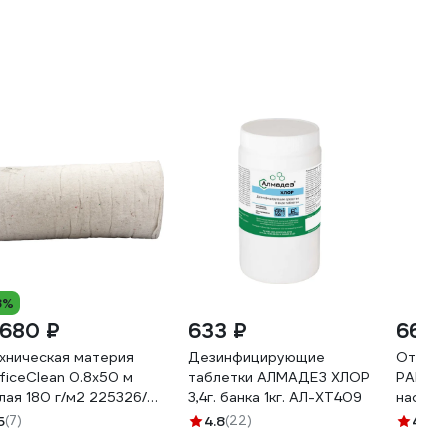
8%
 680 ₽
633 ₽
665 
хническая материя
Дезинфицирующие
Отжимн
ficeClean 0.8x50 м
таблетки АЛМАДЕЗ ХЛОР
PALISA
лая 180 г/м2 225326/
3,4г. банка 1кг. АЛ-ХТ409
насадк
М002
120 г 
5
(7)
4.8
(22)
4.4
(2