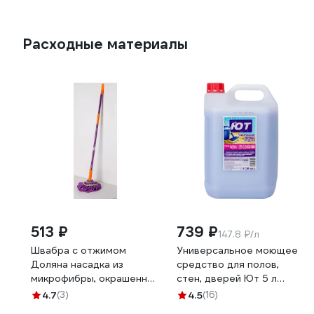
Расходные материалы
513 ₽
739 ₽
147.8 ₽/л
Швабра с отжимом
Универсальное моющее
Доляна насадка из
средство для полов,
микрофибры, окрашенный
стен, дверей Ют 5 л
черенок 117 см, цвет микс
600240
4.7
(3)
4.5
(16)
142471