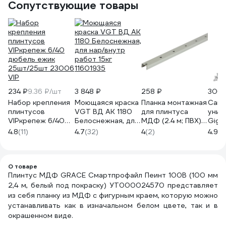
Сопутствующие товары
234 ₽
9.36 ₽/шт
3 848 ₽
258 ₽
306 
Набор крепления
Моющаяся краска
Планка монтажная
Сам
плинтусов
VGT ВД АК 1180
для плинтуса
унив
VIPкрепеж 6/40
Белоснежная, для
МДФ (2.4 м; ПВХ)
Giga
дюбель ежик
нар/внутр работ
GRACE
4x40
4.8
(11)
4.7
(32)
4
(2)
4.9
(9
25шт/25шт 23006
15кг 11601935
УТ000012760
1238
VIP
О товаре
Плинтус МДФ GRACE Смартпрофайл Пеинт 100B (100 мм
2,4 м, белый под покраску) УТ000024570 представляет
из себя планку из МДФ с фигурным краем, которую можно
устанавливать как в изначальном белом цвете, так и в
окрашенном виде.