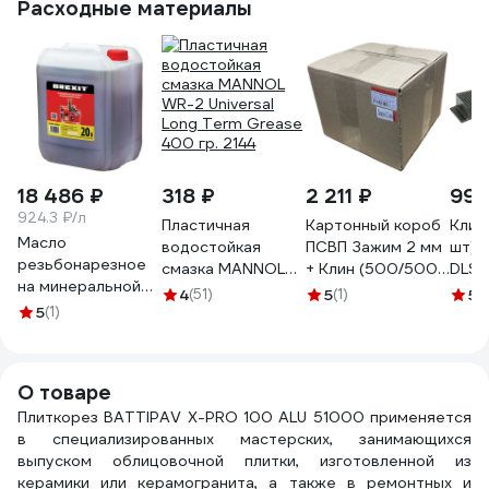
Расходные материалы
18 486 ₽
318 ₽
2 211 ₽
996
924.3 ₽/л
Пластичная
Картонный короб
Клин
Масло
водостойкая
ПСВП Зажим 2 мм
шт) 
резьбонарезное
смазка MANNOL
+ Клин (500/500
DLS
на минеральной
WR-2 Universal
шт.) 3252453
4
(51)
5
(1)
5
(
основе 20 л
5
(1)
Long Term Grease
BREXIT 2090913
400 гр. 2144
О товаре
Плиткорез BATTIPAV X-PRO 100 ALU 51000 применяется
в специализированных мастерских, занимающихся
выпуском облицовочной плитки, изготовленной из
керамики или керамогранита, а также в ремонтных и